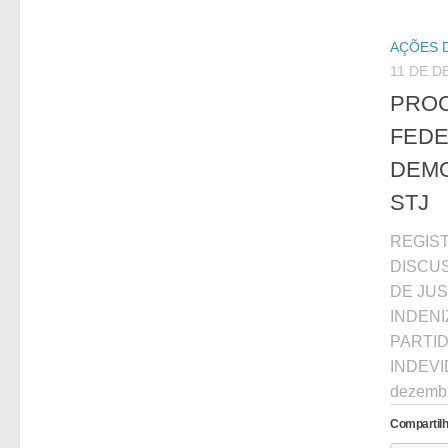
AÇÕES 
11 DE D
PROC
FEDE
DEM
STJ
REGIS
DISCU
DE JUS
INDEN
PARTI
INDEVI
dezembr
Compartilh