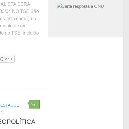
ALISTA SERÁ
03/04 NO TSE São
deralista começa a
gamento de um
do no TSE, incluído
Mais
0
DESTAQUE
19
EOPOLÍTICA