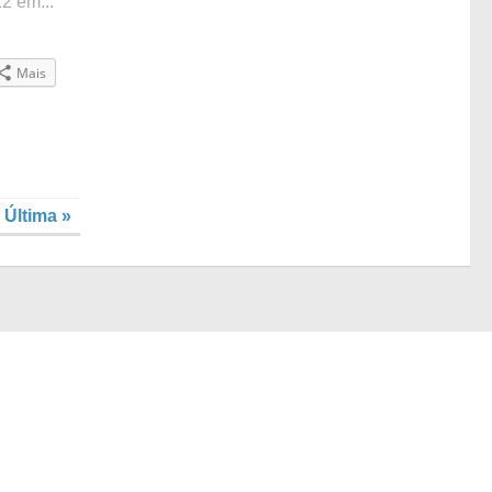
2 em...
Mais
Última »