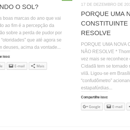
17 DE DEZEMBRO DE 20
NDO O SOL?
PORQUE UMA 
 boas marcas do ano que vai
CONSTITUINTE
o ao fim é a percepção da
RESOLVE
ão sobre a perda de pudor por
 “otoridades” que até agora se
PORQUE UMA NOVA 
m deuses, acima da vontade...
NÃO RESOLVE * Thoma
e isso:
vez mais se reconhece 
le
E-mail
Mais
Cidadã tem se tornado 
vilã. Ligou-se em Brasí
“confudômetro” acionan
estapafúrdias...
Compartilhe isso:
Google
E-mail