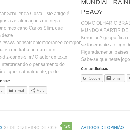
MUNDIAL: RAIN
PEÃO?
ar Schuler da Costa Este artigo é
posta às afirmações do mega-
COMO OLHAR O BRASI
rio mexicano Carlos Slim, que
MUNDO A PARTIR DE 
 deste
Korontai A geopolítica
tps://www.pensarcontemporaneo.com/pobreza-
se fortemente ao jogo d
ate-com-trabalho-nao-com-
Figuradamente, países
-diz-carlos-slim/ O autor do texto
Sabe-se que neste jogo 
interpretando o pensamento do
Compartilhe isso:
io, que, naturalmente, pode...
Google
E-mail
e isso:
le
E-mail
Mais
0
S
22 DE DEZEMBRO DE 2019
ARTIGOS DE OPINIÃO