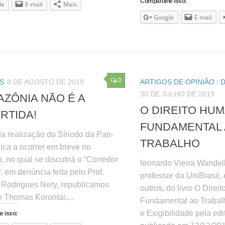
Compartilhe isso:
le
E-mail
Mais
Google
E-mail
0
S
8 DE AGOSTO DE 2019
ARTIGOS DE OPINIÃO
/
30 DE JULHO DE 2019
AZÔNIA NÃO É A
O DIREITO HU
RTIDA!
FUNDAMENTAL
da realização do Sínodo da Pan-
TRABALHO
ca a ocorrer em breve no
, no qual se discutirá o “Corredor
leonardo Vieira Wandelli
”, em denúncia feita pelo Prof.
professor da UniBrasil, 
Rodrigues Nery, republicamos
outros, do livro O Dire
e Thomas Korontai,...
Fundamental ao Traba
e Exigibilidade pela edi
e isso: