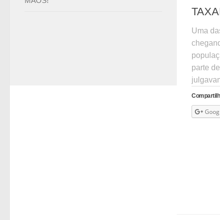
MÃOS!
TAXA
Uma das
chegand
populaç
parte de
julgava
Compartilh
Goog