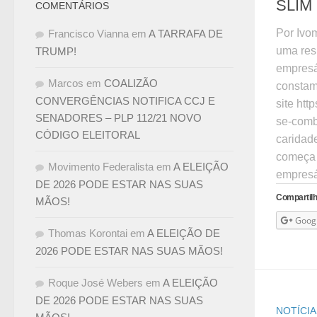
SLIM
COMENTÁRIOS
Por Ivom
Francisco Vianna
em
A TARRAFA DE
uma res
TRUMP!
empresá
Marcos
em
COALIZÃO
constam
CONVERGÊNCIAS NOTIFICA CCJ E
site ht
SENADORES – PLP 112/21 NOVO
se-comb
CÓDIGO ELEITORAL
caridade
começa 
Movimento Federalista
em
A ELEIÇÃO
empresár
DE 2026 PODE ESTAR NAS SUAS
Compartilh
MÃOS!
Goog
Thomas Korontai
em
A ELEIÇÃO DE
2026 PODE ESTAR NAS SUAS MÃOS!
Roque José Webers
em
A ELEIÇÃO
DE 2026 PODE ESTAR NAS SUAS
NOTÍCIA