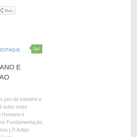
Mais
0
DESTAQUE
MANO E
 AO
, juiz do trabalho e
é autor, entre
ito Humano e
lho: Fundamentação
tora LTr Artigo