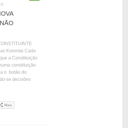
19
NOVA
 NÃO
CONSTITUINTE
s Korontai Cada
que a Constituição
numa constituição
lia o botão do
do-se decisões
Mais