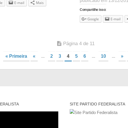
publicado em 13/12/201
le
E-mail
Mais
Compartilhe isso:
Google
E-mail
Página 4 de 11
« Primeira
«
...
2
3
4
5
6
...
10
...
»
ERALISTA
SITE PARTIDO FEDERALISTA