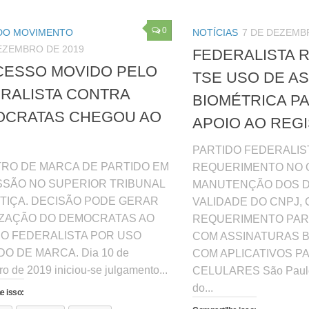
0
DO MOVIMENTO
NOTÍCIAS
7 DE DEZEMB
EZEMBRO DE 2019
FEDERALISTA 
ESSO MOVIDO PELO
TSE USO DE A
RALISTA CONTRA
BIOMÉTRICA P
OCRATAS CHEGOU AO
APOIO AO REG
PARTIDO FEDERALIS
TRO DE MARCA DE PARTIDO EM
REQUERIMENTO NO 
SSÃO NO SUPERIOR TRIBUNAL
MANUTENÇÃO DOS D
TIÇA. DECISÃO PODE GERAR
VALIDADE DO CNPJ,
IZAÇÃO DO DEMOCRATAS AO
REQUERIMENTO PAR
DO FEDERALISTA POR USO
COM ASSINATURAS 
DO DE MARCA. Dia 10 de
COM APLICATIVOS P
o de 2019 iniciou-se julgamento...
CELULARES São Paulo 
do...
e isso: