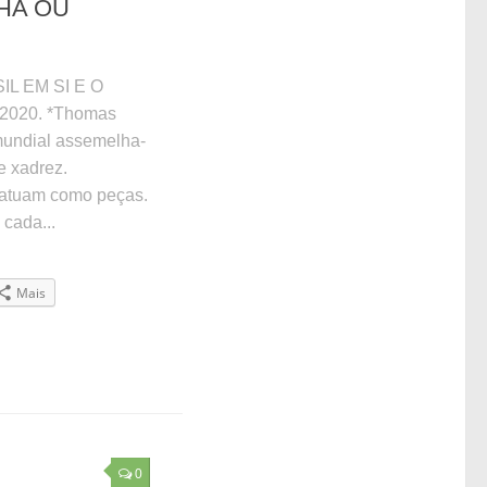
HA OU
L EM SI E O
2020. *Thomas
 mundial assemelha-
e xadrez.
 atuam como peças.
cada...
Mais
0