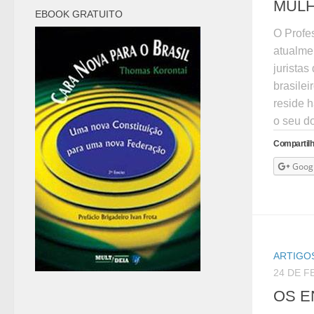
MUL
EBOOK GRATUITO
O Profe
atualme
juristas
brasilei
reside h
o seu d
Compartilh
Goog
ARTIGOS
24 DE F
OS E