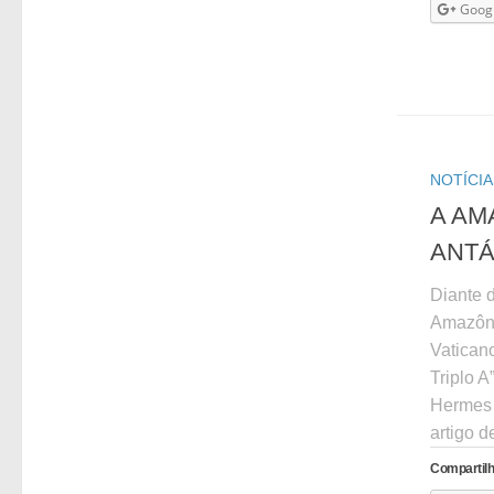
Goog
NOTÍCIA
A AM
ANTÁ
Diante 
Amazôni
Vaticano
Triplo A
Hermes 
artigo d
Compartilh