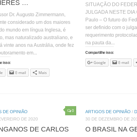
HERES …
SITUAÇÃO DO FEDER
JULGADA NESTE DIA 
ssor Dr. Augusto Zimmermann,
Paulo – O futuro do Fe
nte considerado um dos maiores
ser definido com o jul
 do mundo em língua Inglesa, é
requerimento protocola
ro, mas naturalizado australiano, e
na pauta da...
á vinte anos na Austrália, onde fez
outoramento em...
Compartilhe isso:
Google
E-mail
e isso:
le
E-mail
Mais
0
 DE OPINIÃO
ARTIGOS DE OPINIÃO
/
EVEREIRO DE 2020
30 DE DEZEMBRO DE 20
NGANOS DE CARLOS
O BRASIL NA G