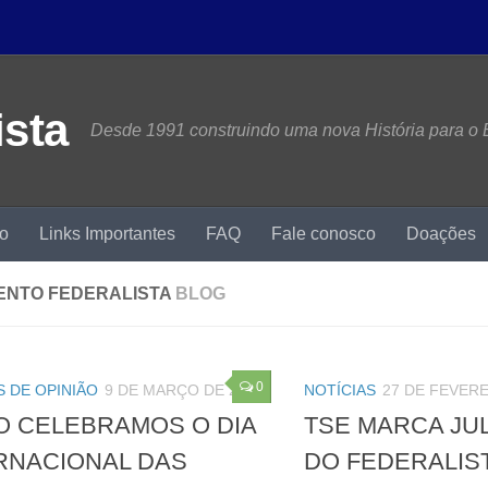
Desde 1991 construindo uma nova História para o B
mo
Links Importantes
FAQ
Fale conosco
Doações
ENTO FEDERALISTA
BLOG
0
 DE OPINIÃO
9 DE MARÇO DE 2020
NOTÍCIAS
27 DE FEVERE
 CELEBRAMOS O DIA
TSE MARCA J
RNACIONAL DAS
DO FEDERALIS