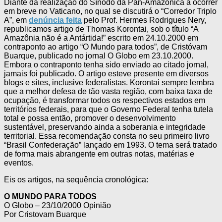
Diante da realização do Sínodo da Pan-Amazônica a ocorrer
em breve no Vaticano, no qual se discutirá o “Corredor Triplo
A”, em
denúncia feita
pelo Prof. Hermes Rodrigues Nery,
republicamos artigo de Thomas Korontai, sob o título “A
Amazônia não é a Antártida!” escrito em 24.10.2000 em
contraponto ao artigo “O Mundo para todos”, de Cristóvam
Buarque, publicado no jornal O Globo em 23.10.2000.
Embora o contraponto tenha sido enviado ao citado jornal,
jamais foi publicado. O artigo esteve presente em diversos
blogs e sites, inclusive federalistas. Korontai sempre lembra
que a melhor defesa de tão vasta região, com baixa taxa de
ocupação, é transformar todos os respectivos estados em
territórios federais, para que o Governo Federal tenha tutela
total e possa então, promover o desenvolvimento
sustentável, preservando ainda a soberania e integridade
territorial. Essa recomendação consta no seu primeiro livro
“Brasil Confederação” lançado em 1993. O tema será tratado
de forma mais abrangente em outras notas, matérias e
eventos.
Eis os artigos, na sequência cronológica:
O MUNDO PARA TODOS
O Globo – 23/10/2000 Opinião
Por Cristovam Buarque