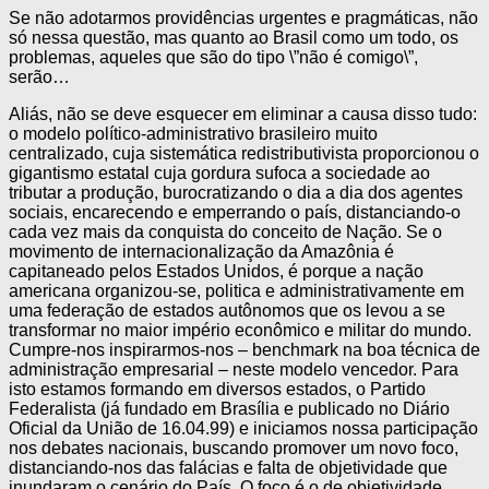
Se não adotarmos providências urgentes e pragmáticas, não
só nessa questão, mas quanto ao Brasil como um todo, os
problemas, aqueles que são do tipo \”não é comigo\”,
serão…
Aliás, não se deve esquecer em eliminar a causa disso tudo:
o modelo político-administrativo brasileiro muito
centralizado, cuja sistemática redistributivista proporcionou o
gigantismo estatal cuja gordura sufoca a sociedade ao
tributar a produção, burocratizando o dia a dia dos agentes
sociais, encarecendo e emperrando o país, distanciando-o
cada vez mais da conquista do conceito de Nação. Se o
movimento de internacionalização da Amazônia é
capitaneado pelos Estados Unidos, é porque a nação
americana organizou-se, politica e administrativamente em
uma federação de estados autônomos que os levou a se
transformar no maior império econômico e militar do mundo.
Cumpre-nos inspirarmos-nos – benchmark na boa técnica de
administração empresarial – neste modelo vencedor. Para
isto estamos formando em diversos estados, o Partido
Federalista (já fundado em Brasília e publicado no Diário
Oficial da União de 16.04.99) e iniciamos nossa participação
nos debates nacionais, buscando promover um novo foco,
distanciando-nos das falácias e falta de objetividade que
inundaram o cenário do País. O foco é o de objetividade,