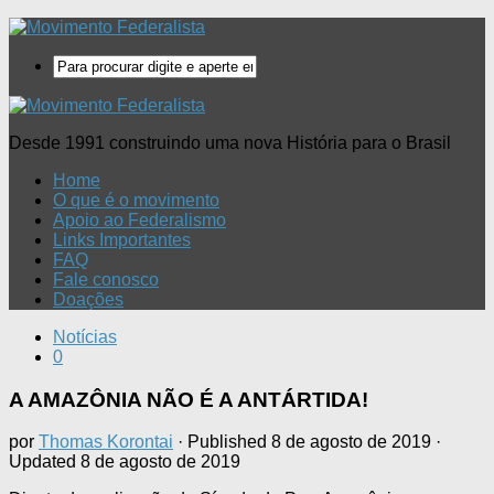
Desde 1991 construindo uma nova História para o Brasil
Home
O que é o movimento
Apoio ao Federalismo
Links Importantes
FAQ
Fale conosco
Doações
Notícias
0
A AMAZÔNIA NÃO É A ANTÁRTIDA!
por
Thomas Korontai
· Published
8 de agosto de 2019
·
Updated
8 de agosto de 2019