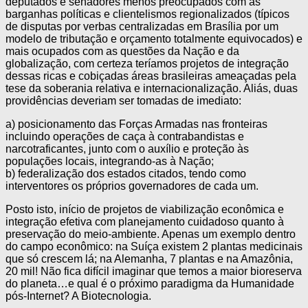
deputados e senadores menos preocupados com as
barganhas políticas e clientelismos regionalizados (típicos
de disputas por verbas centralizadas em Brasília por um
modelo de tributação e orçamento totalmente equivocados) e
mais ocupados com as questões da Nação e da
globalização, com certeza teríamos projetos de integração
dessas ricas e cobiçadas áreas brasileiras ameaçadas pela
tese da soberania relativa e internacionalização. Aliás, duas
providências deveriam ser tomadas de imediato:
a) posicionamento das Forças Armadas nas fronteiras
incluindo operações de caça à contrabandistas e
narcotraficantes, junto com o auxílio e proteção às
populações locais, integrando-as à Nação;
b) federalização dos estados citados, tendo como
interventores os próprios governadores de cada um.
Posto isto, início de projetos de viabilização econômica e
integração efetiva com planejamento cuidadoso quanto à
preservação do meio-ambiente. Apenas um exemplo dentro
do campo econômico: na Suíça existem 2 plantas medicinais
que só crescem lá; na Alemanha, 7 plantas e na Amazônia,
20 mil! Não fica difícil imaginar que temos a maior bioreserva
do planeta…e qual é o próximo paradigma da Humanidade
pós-Internet? A Biotecnologia.