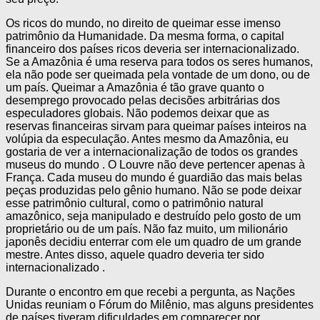
Os ricos do mundo, no direito de queimar esse imenso
patrimônio da Humanidade. Da mesma forma, o capital
financeiro dos países ricos deveria ser internacionalizado.
Se a Amazônia é uma reserva para todos os seres humanos,
ela não pode ser queimada pela vontade de um dono, ou de
um país. Queimar a Amazônia é tão grave quanto o
desemprego provocado pelas decisões arbitrárias dos
especuladores globais. Não podemos deixar que as
reservas financeiras sirvam para queimar países inteiros na
volúpia da especulação. Antes mesmo da Amazônia, eu
gostaria de ver a internacionalização de todos os grandes
museus do mundo . O Louvre não deve pertencer apenas à
França. Cada museu do mundo é guardião das mais belas
peças produzidas pelo gênio humano. Não se pode deixar
esse patrimônio cultural, como o patrimônio natural
amazônico, seja manipulado e destruído pelo gosto de um
proprietário ou de um país. Não faz muito, um milionário
japonês decidiu enterrar com ele um quadro de um grande
mestre. Antes disso, aquele quadro deveria ter sido
internacionalizado .
Durante o encontro em que recebi a pergunta, as Nações
Unidas reuniam o Fórum do Milênio, mas alguns presidentes
de países tiveram dificuldades em comparecer por