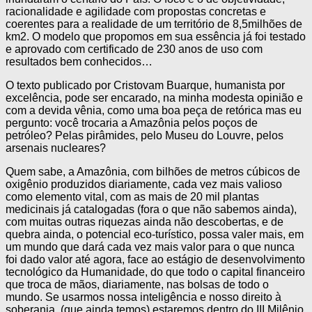
racionalidade e agilidade com propostas concretas e
coerentes para a realidade de um território de 8,5milhões de
km2. O modelo que propomos em sua essência já foi testado
e aprovado com certificado de 230 anos de uso com
resultados bem conhecidos…
O texto publicado por Cristovam Buarque, humanista por
excelência, pode ser encarado, na minha modesta opinião e
com a devida vênia, como uma boa peça de retórica mas eu
pergunto: você trocaria a Amazônia pelos poços de
petróleo? Pelas pirâmides, pelo Museu do Louvre, pelos
arsenais nucleares?
Quem sabe, a Amazônia, com bilhões de metros cúbicos de
oxigênio produzidos diariamente, cada vez mais valioso
como elemento vital, com as mais de 20 mil plantas
medicinais já catalogadas (fora o que não sabemos ainda),
com muitas outras riquezas ainda não descobertas, e de
quebra ainda, o potencial eco-turístico, possa valer mais, em
um mundo que dará cada vez mais valor para o que nunca
foi dado valor até agora, face ao estágio de desenvolvimento
tecnológico da Humanidade, do que todo o capital financeiro
que troca de mãos, diariamente, nas bolsas de todo o
mundo. Se usarmos nossa inteligência e nosso direito à
soberania, (que ainda temos) estaremos dentro do III Milênio