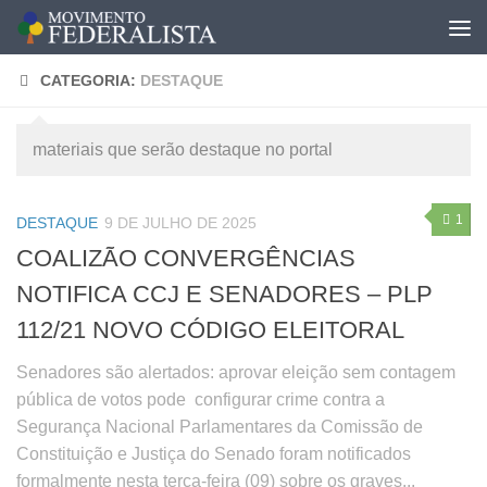
CATEGORIA:
DESTAQUE
materiais que serão destaque no portal
1
DESTAQUE
9 DE JULHO DE 2025
COALIZÃO CONVERGÊNCIAS
NOTIFICA CCJ E SENADORES – PLP
112/21 NOVO CÓDIGO ELEITORAL
Senadores são alertados: aprovar eleição sem contagem
pública de votos pode configurar crime contra a
Segurança Nacional Parlamentares da Comissão de
Constituição e Justiça do Senado foram notificados
formalmente nesta terça-feira (09) sobre os graves...