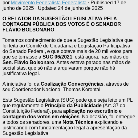
por
Movimento Federalista Federalista
· Published
17 de
junho de 2025
· Updated
24 de junho de 2025
O RELATOR DA SUGESTÃO LEGISLATIVA PELA
CONTAGEM PÚBLICA DOS VOTOS É O SENADOR
FLÁVIO BOLSONARO
Tomamos conhecimento de que a Sugestão Legislativa que
foi feita ao Comitê de Cidadania e Legislação Participativa
do Senado Federal, e que obteve mais de 20 mil votos para
que se tornasse a
SUG 06/2021
, está agora, nas mãos do
Sen. Flávio Bolsonaro
. Antes estava parado nas mãos de
socialistas, que só não a arquivaram porque não há
justificativa legal.
A iniciativa foi da
Coalização Convergências
, através de
seu Coordenador Nacional Thomas Korontai.
Esta Sugestão Legislativa (SUG) pede que seja feito um PL
que regulamente o
Princípio da Publicidade
(Art. 37 da
Constituição Federal), para
aplicação no escrutínio e
contagem dos votos em eleições.
Na ocasião, foi entregue
a todos os senadores, uma
Nota Técnica
explicando e
justificando com fundamentação legal a apresentação da
Sugestão Legislativa.