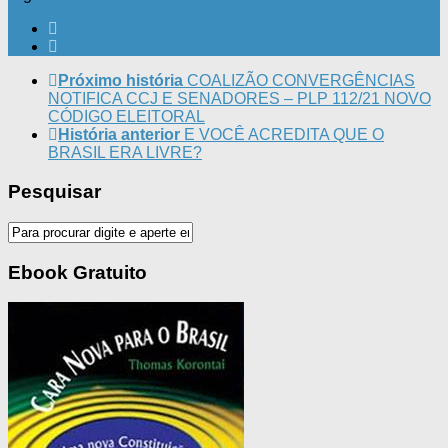
Próximo história
COALIZÃO CONVERGÊNCIAS
NOTIFICA CCJ E SENADORES – PLP 112/21 NOVO
CÓDIGO ELEITORAL
História anterior
E VOCÊ ACREDITA QUE O
BRASIL ERA LIVRE?
Pesquisar
Ebook Gratuito