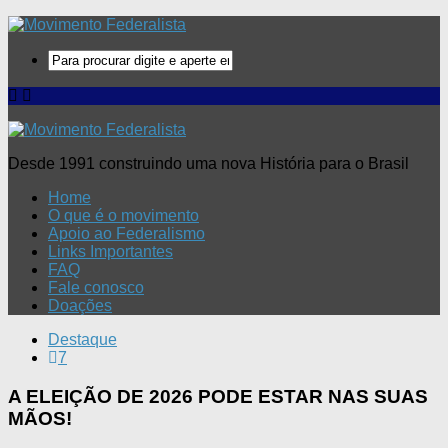
Desde 1991 construindo uma nova História para o Brasil
Home
O que é o movimento
Apoio ao Federalismo
Links Importantes
FAQ
Fale conosco
Doações
Destaque
7
A ELEIÇÃO DE 2026 PODE ESTAR NAS SUAS
MÃOS!