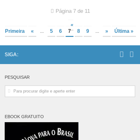
Página 7 de 11
«
Primeira
«
...
5
6
7
8
9
...
»
Última »
SIGA:
PESQUISAR
EBOOK GRATUITO