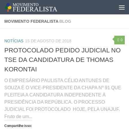
MOVIMENTO FEDERALISTA
BLOG
0
NOTÍCIAS
15 DE AGOSTO DE 2018
PROTOCOLADO PEDIDO JUDICIAL NO
TSE DA CANDIDATURA DE THOMAS
KORONTAI
O EMPRESÁRIO PAULISTA CÉLIO ANTUNES DE
SOUZA É O VICE-PRESIDENTE DA CHAPA Nº 91 QUE
PLEITEIA A CANDIDATURA INDEPENDENTE À
PRESIDÊNCIA DA REPÚBLICA. O PROCESSO
JUDICIAL FOI PROTOCOLADO HOJE, PELA UNAJUF.
Fruto de um...
Compartilhe isso: