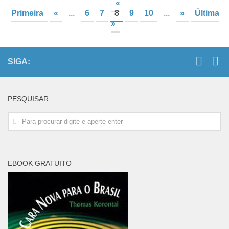
«
Primeira
«
...
6
7
8
9
10
...
»
Última
»
SIGA:
PESQUISAR
EBOOK GRATUITO