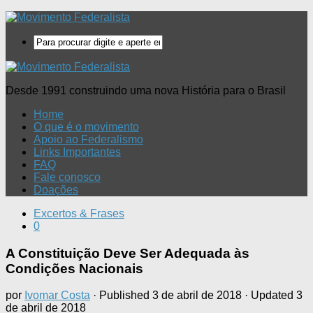
Desde 1991 construindo uma nova História para o Brasil
Home
O que é o movimento
Apoio ao Federalismo
Links Importantes
FAQ
Fale conosco
Doações
Excertos & Frases
0
A Constituição Deve Ser Adequada às
Condições Nacionais
por
Ivomar Costa
· Published
3 de abril de 2018
· Updated
3
de abril de 2018