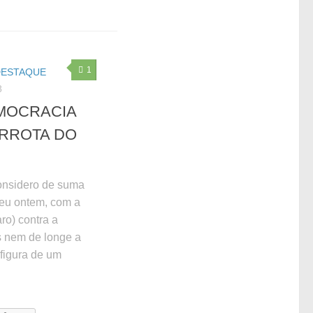
1
DESTAQUE
8
EMOCRACIA
RROTA DO
onsidero de suma
reu ontem, com a
ro) contra a
s nem de longe a
 figura de um