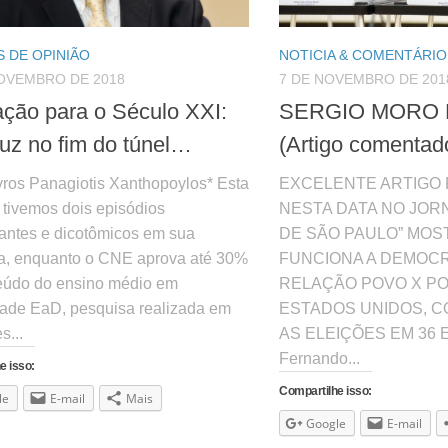
 DE OPINIÃO
NOTICIA & COMENTÁRIO
NOVEMBRO DE 2018
7 DE NOVEMBRO DE 201
ção para o Século XXI:
SERGIO MORO 
uz no fim do túnel…
(Artigo comentado
vros Panagiotis Xanthopoylos* Esta
EXCELENTE ARTIGO
tivemos dois episódios
NESTA DATA NO JOR
santes e dicotômicos em sua
DE SÃO PAULO” MO
a, enquanto o CNE aprova até 30%
FUNCIONA A DEMOCR
eúdo do ensino médio em
RELAÇÃO POVO X P
ade EaD, pesquisa realizada em
ESTADOS UNIDOS, 
s...
AS ELEIÇÕES EM 36 
Fernando...
e isso:
Compartilhe isso:
le
E-mail
Mais
Google
E-mail