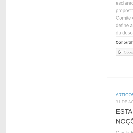
esclare
propost
Comitê 
define a
da desce
Compartilh
Goog
ARTIGOS
31 DE A
ESTA
NOÇÕ
O estad