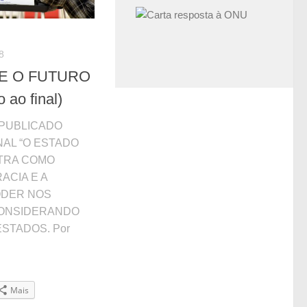
8
E O FUTURO
 ao final)
 PUBLICADO
NAL “O ESTADO
STRA COMO
ACIA E A
ODER NOS
CONSIDERANDO
ESTADOS. Por
Mais