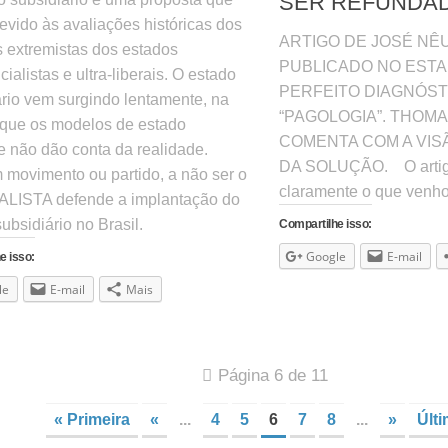
SER REFUNDA
evido às avaliações históricas dos
ARTIGO DE JOSÉ N
 extremistas dos estados
PUBLICADO NO ESTA
cialistas e ultra-liberais. O estado
PERFEITO DIAGNÓSTI
ário vem surgindo lentamente, na
“PAGOLOGIA”. THOM
que os modelos de estado
COMENTA COM A VIS
e não dão conta da realidade.
DA SOLUÇÃO. O artig
movimento ou partido, a não ser o
claramente o que venho
ISTA defende a implantação do
ubsidiário no Brasil.
Compartilhe isso:
Google
E-mail
e isso:
le
E-mail
Mais
Página 6 de 11
« Primeira
«
...
4
5
6
7
8
...
»
Últi