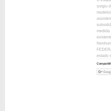
surgiu d
modelos
assisten
subsidi
medida 
existent
Nenhum 
FEDERAL
estado s
Compartilh
Goog