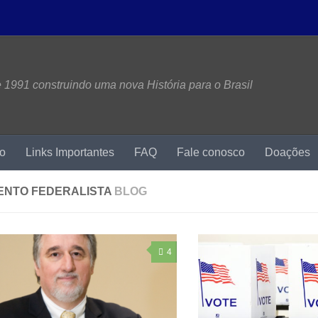
1991 construindo uma nova História para o Brasil
mo
Links Importantes
FAQ
Fale conosco
Doações
ENTO FEDERALISTA
BLOG
4