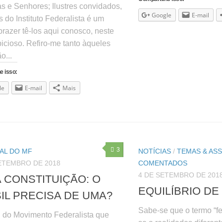
s e Senhores; Ilustres convidados,
Google
E-mail
 do Instituto Federalista é um
razer tê-los aqui conosco, neste
icioso. Refiro-me tanto àqueles
o...
e isso:
le
E-mail
Mais
3
AL DO MF
NOTÍCIAS
/
TEMAS & AS
ETEMBRO DE 2018
COMENTADOS
4 DE SETEMBRO DE 201
 CONSTITUIÇÃO: O
EQUILÍBRIO DE
IL PRECISA DE UMA?
Sabe-se que o termo “fe
al do Movimento Federalista que