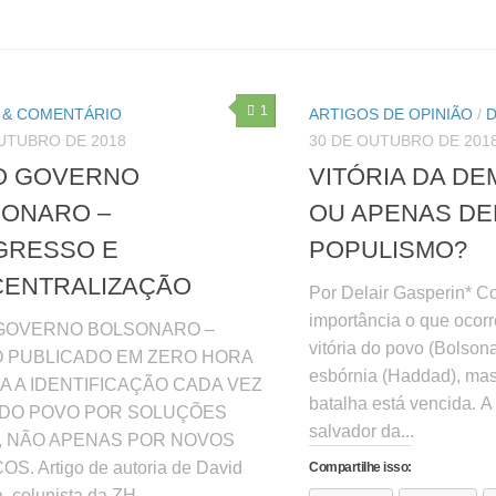
1
A & COMENTÁRIO
ARTIGOS DE OPINIÃO
/
UTUBRO DE 2018
30 DE OUTUBRO DE 201
O GOVERNO
VITÓRIA DA D
ONARO –
OU APENAS DE
GRESSO E
POPULISMO?
ENTRALIZAÇÃO
Por Delair Gasperin* C
importância o que ocor
GOVERNO BOLSONARO –
vitória do povo (Bolsona
O PUBLICADO EM ZERO HORA
esbórnia (Haddad), ma
 A IDENTIFICAÇÃO CADA VEZ
batalha está vencida. A
 DO POVO POR SOLUÇÕES
salvador da...
, NÃO APENAS POR NOVOS
OS. Artigo de autoria de David
Compartilhe isso:
 colunista da ZH...