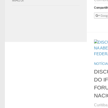
MÃOS!
Compartilh
Goog
NOTÍCIA
DISC
DO I
FORU
NACI
Curitib