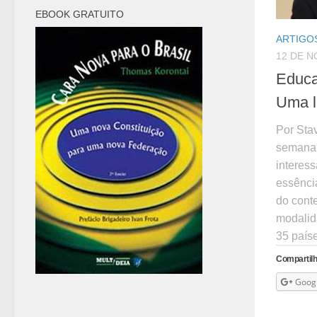
EBOOK GRATUITO
ARTIGOS
12 DE 
Educa
Uma l
Por Sta
semana 
interes
essênci
do cont
modalid
35 paíse
Compartilh
Goog