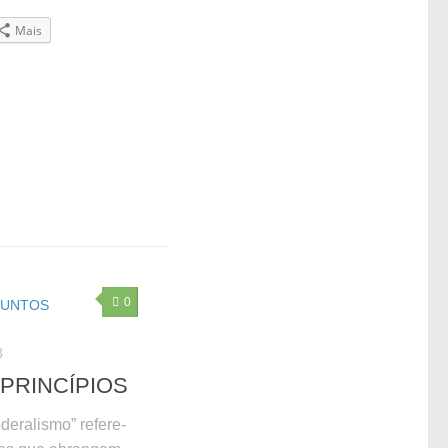
Mais
0
SUNTOS
8
 PRINCÍPIOS
deralismo” refere-