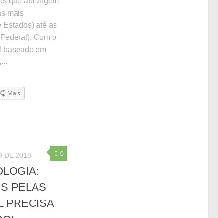
ntes que abrangem
as mais
 Estados) até as
 Federal). Com o
al baseado em
...
Mais
0
 DE 2018
OLOGIA:
S PELAS
L PRECISA