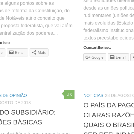
se a realidades difere
ce alguns pontos sobre as
desde as uniões polític
as de reforma da Constituição, do
rudimentares (uniões de
de Notáveis até o conceito que
mais evoluídas (Estado
 proposta federalista, que vai além
federalismo institucion
ntralização dos poderes,...
textos preestabelecidos,
e isso:
Compartilhe isso:
le
E-mail
Mais
Google
E-mail
0
 DE OPINIÃO
NOTÍCIAS
28 DE AGOSTO
GOSTO DE 2018
O PAÍS DA PAG
DO SUBSIDIÁRIO:
CLARAS RAZÕE
ES BÁSICAS
QUAIS O BRASI
o subsidiário é uma proposta que