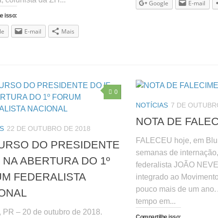
Google
E-mail
e isso:
le
E-mail
Mais
0
NOTÍCIAS
7 DE OUTUBR
NOTA DE FALE
S
22 DE OUTUBRO DE 2018
FALECEU hoje, em Blu
URSO DO PRESIDENTE
semanas de internação,
F NA ABERTURA DO 1º
federalista JOÃO NEVE
M FEDERALISTA
integrado ao Movimento 
pouco mais de um ano. 
ONAL
tempo em...
a, PR – 20 de outubro de 2018.
Compartilhe isso: