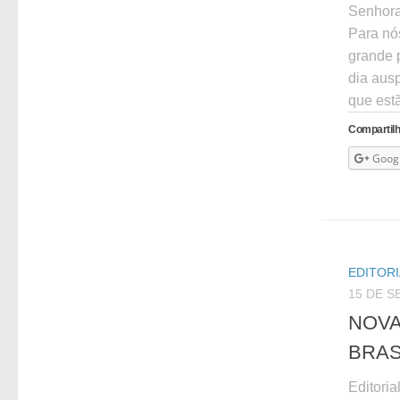
Senhora
Para nós
grande p
dia ausp
que estã
Compartilh
Goog
EDITORI
15 DE S
NOVA
BRAS
Editori