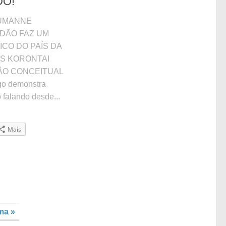
DO!
ÊUMANNE
DÃO FAZ UM
CO DO PAÍS DA
AS KORONTAI
ÃO CONCEITUAL
o demonstra
 falando desde...
Mais
ma »