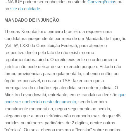
UNAJUF podem ser conhecidos no site do
Convergências
ou
no
site da entidade
.
MANDADO DE INJUNÇÃO
Thomas Korontai foi o primeiro brasileiro a requerer uma
candidatura independente por meio de um Mandado de Injunção
(Art. 5º, LXXI da Constituição Federal), para atender o
respectivo direito pelo fato de não existir norma
regulamentadora ainda. O direito existente no ordenamento
jurídico não pode deixar de ser exercido porque o Estado não
tomou providências para regulamentá-lo, cabendo então, ao
órgão responsável, no caso o TSE, fazer com que a
prerrogativa do cidadão seja atendida, sob ordem judicial. O
Ministro Levandowski, entretanto, em escandalosa decisão
que
pode ser conhecida neste documento
, sendo também
imoralmente monocrática, negou seguimento ao pedido,
alegando que a urna eletrônica não comporta mais do que 45
partidos ou números partidários de 2 dígitos, dentre outras
“pérolas”. Ou seja, chegou mesmo a “legislar” sobre quantos