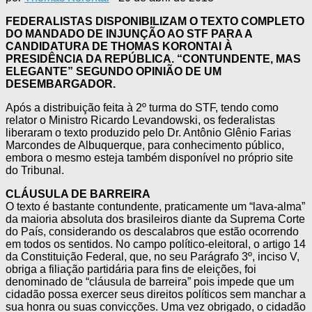
FEDERALISTAS DISPONIBILIZAM O TEXTO COMPLETO
DO MANDADO DE INJUNÇÃO AO STF PARA A
CANDIDATURA DE THOMAS KORONTAI À
PRESIDÊNCIA DA REPÚBLICA. “CONTUNDENTE, MAS
ELEGANTE” SEGUNDO OPINIÃO DE UM
DESEMBARGADOR.
Após a distribuição feita à 2º turma do STF, tendo como
relator o Ministro Ricardo Levandowski, os federalistas
liberaram o texto produzido pelo Dr. Antônio Glênio Farias
Marcondes de Albuquerque, para conhecimento público,
embora o mesmo esteja também disponível no próprio site
do Tribunal.
CLÁUSULA DE BARREIRA
O texto é bastante contundente, praticamente um “lava-alma”
da maioria absoluta dos brasileiros diante da Suprema Corte
do País, considerando os descalabros que estão ocorrendo
em todos os sentidos. No campo político-eleitoral, o artigo 14
da Constituição Federal, que, no seu Parágrafo 3º, inciso V,
obriga a filiação partidária para fins de eleições, foi
denominado de “cláusula de barreira” pois impede que um
cidadão possa exercer seus direitos políticos sem manchar a
sua honra ou suas convicções. Uma vez obrigado, o cidadão