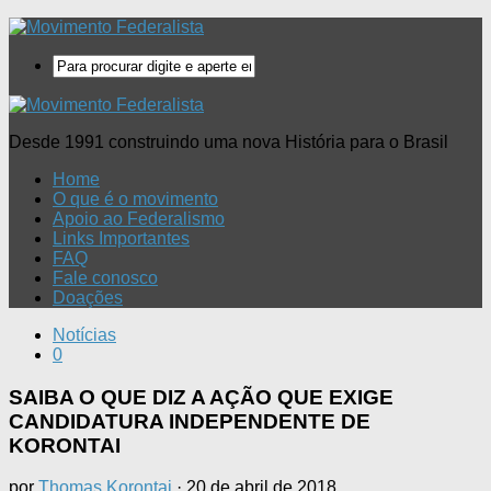
Desde 1991 construindo uma nova História para o Brasil
Home
O que é o movimento
Apoio ao Federalismo
Links Importantes
FAQ
Fale conosco
Doações
Notícias
0
SAIBA O QUE DIZ A AÇÃO QUE EXIGE
CANDIDATURA INDEPENDENTE DE
KORONTAI
por
Thomas Korontai
·
20 de abril de 2018