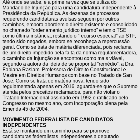
Até onde se sabe, é a primeira vez que se utiliza do
Mandado de Injunção para uma candidatura independente à
Presidência da República. As dezenas de processos
requerendo candidaturas avulsas seguem por outros
caminhos, embora abordem o direito existente e consolidado
no chamado “ordenamento jurídico interno” e tem o TSE
como última instância, restando o “recurso especial” ao STF,
tendo sido negados, embora se reconheça a repercussão
geral. Como se trata de matéria diferenciada, pois reclama
de um direito impedido pela falta da norma regulamentadora,
o caminho da Injunção se encontrou como mais viável,
segundo a autora da ideia de se propor tal “remédio”, a Dra.
Fabiana Raslam, Professora de Direito Constitucional e
Mestre em Direitos Humanos com base no Tratado de San
Jose. Como se trata de matéria nova, tendo sido
regulamentada apenas em 2016, aguarda-se que o Supremo
atenda pelos preceitos reclamados, para não violar o
Tratado Internacional assinado em 1992 e ratificado pelo
Congresso no mesmo ano, com incorporação plena pela
Emenda 45 de 2004.
MOVIMENTO FEDERALISTA DE CANDIDATOS
INDEPENDENTES
Está se montando um caminho para se promover
candidaturas federalistas independentes a deputado