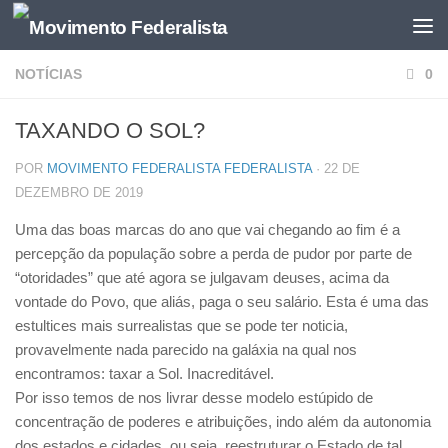
NOTÍCIAS
0
TAXANDO O SOL?
POR
MOVIMENTO FEDERALISTA FEDERALISTA
·
22 DE
DEZEMBRO DE 2019
Uma das boas marcas do ano que vai chegando ao fim é a
percepção da população sobre a perda de pudor por parte de
“otoridades” que até agora se julgavam deuses, acima da
vontade do Povo, que aliás, paga o seu salário. Esta é uma das
estultices mais surrealistas que se pode ter noticia,
provavelmente nada parecido na galáxia na qual nos
encontramos: taxar a Sol. Inacreditável.
Por isso temos de nos livrar desse modelo estúpido de
concentração de poderes e atribuições, indo além da autonomia
dos estados e cidades, ou seja, reestruturar o Estado de tal