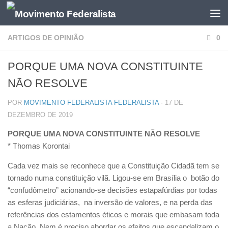
ARTIGOS DE OPINIÃO
0
PORQUE UMA NOVA CONSTITUINTE
NÃO RESOLVE
POR
MOVIMENTO FEDERALISTA FEDERALISTA
·
17 DE
DEZEMBRO DE 2019
PORQUE UMA NOVA CONSTITUINTE NÃO RESOLVE
* Thomas Korontai
Cada vez mais se reconhece que a Constituição Cidadã tem se
tornado numa constituição vilã. Ligou-se em Brasília o botão do
“confudômetro” acionando-se decisões estapafúrdias por todas
as esferas judiciárias, na inversão de valores, e na perda das
referências dos estamentos éticos e morais que embasam toda
a Nação. Nem é preciso abordar os efeitos que escandalizam o