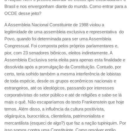
Brasil e nos envergonham diante do mundo. Como entrar para a
OCDE desse jeito?
A Assembleia Nacional Constituinte de 1988 violou a
legitimidade de uma assembleia exclusiva e representativa do
Povo, quando foi determinada para ser uma Assembleia
Congressual. Foi composta pelos próprios parlamentares e,
pior, com 23 senadores biônicos, eleitos indiretamente. A
Assembleia Exclusiva seria eleita para apenas esta finalidade e
dissolvida após a promulgação da Constituição. Contudo, por
certo, teria sofrido também a mesma interferência de lobistas
de toda espécie, desde os grupos econômicos nacionais e
estrangeiros, até os ideológicos, passando por interesses
corporativistas do setor público e até de religiões e sabe-se lá
mais o quê. Não escaparíamos do texto Frankenstein que hoje
temos. Além disso, a influência da cultura positivista,
oligárquica, burocrática, clientelista, patrimonialista e
mercantilista (esqueci de algo?) que faz a nação tupiniquim. Por
isso somos contra uma Constituinte. Como resolver então,