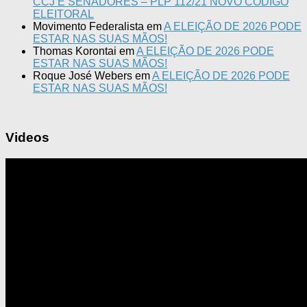
CCJ E SENADORES – PLP 112/21 NOVO CÓDIGO
ELEITORAL
Movimento Federalista
em
A ELEIÇÃO DE 2026 PODE
ESTAR NAS SUAS MÃOS!
Thomas Korontai
em
A ELEIÇÃO DE 2026 PODE
ESTAR NAS SUAS MÃOS!
Roque José Webers
em
A ELEIÇÃO DE 2026 PODE
ESTAR NAS SUAS MÃOS!
Videos