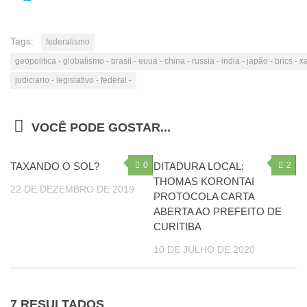
Tags:
federalismo
geopolitica - globalismo - brasil - euua - china - russia - india - japão - brics 
judiciario - legislativo - federal -
VOCÊ PODE GOSTAR...
TAXANDO O SOL?
0
DITADURA LOCAL:
2
THOMAS KORONTAI
22 DE DEZEMBRO DE 2019
PROTOCOLA CARTA
ABERTA AO PREFEITO DE
CURITIBA
10 DE JULHO DE 2020
7 RESULTADOS