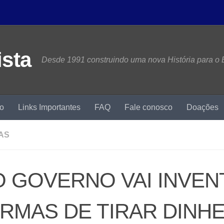
Desde 1991 construindo uma nova História para o B
mo
Links Importantes
FAQ
Fale conosco
Doações
AS
O GOVERNO VAI INVE
RMAS DE TIRAR DINH