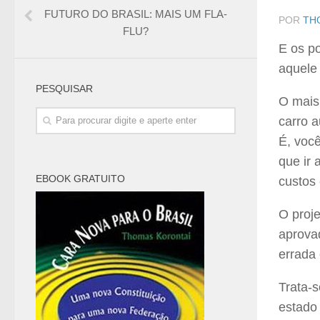
FUTURO DO BRASIL: MAIS UM FLA-
POR
TH
FLU?
E os po
aquele 
PESQUISAR
O mais 
carro a
É, você
que ir 
EBOOK GRATUITO
custos 
O proj
aprovad
errada 
Trata-
estado 