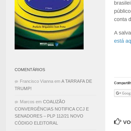
brasile
público
conta 
A salv
está aq
COMENTÁRIOS
Francisco Vianna
em
A TARRAFA DE
Compartilh
TRUMP!
Goog
Marcos
em
COALIZÃO
CONVERGÊNCIAS NOTIFICA CCJ E
SENADORES – PLP 112/21 NOVO
VO
CÓDIGO ELEITORAL