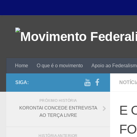
Home
O que é o movimento
Apoio ao Federalis
SIGA:
NOTÍCI
PRÓXIMO HISTÓRIA
E 
KORONTAI CONCEDE ENTREVISTA
AO TERÇA LIVRE
FO
HISTÓRIA ANTERIOR