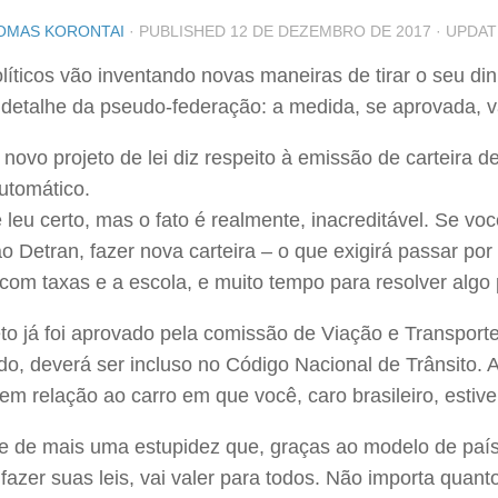
OMAS KORONTAI
· PUBLISHED
12 DE DEZEMBRO DE 2017
· UPDA
líticos vão inventando novas maneiras de tirar o seu din
detalhe da pseudo-federação: a medida, se aprovada, vai
novo projeto de lei diz respeito à emissão de carteira d
utomático.
 leu certo, mas o fato é realmente, inacreditável. Se v
ao Detran, fazer nova carteira – o que exigirá passar por
com taxas e a escola, e muito tempo para resolver algo 
eto já foi aprovado pela comissão de Viação e Transpor
o, deverá ser incluso no Código Nacional de Trânsito. A 
em relação ao carro em que você, caro brasileiro, estiver
se de mais uma estupidez que, graças ao modelo de paí
fazer suas leis, vai valer para todos. Não importa quanto