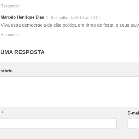
Responder
Marcelo Henrique Dias
8 de julho de 2018 às 14:08
Viva essa democracia da elite politica em ritmo de festa, e seus s
Responder
 UMA RESPOSTA
ntário
e
*
E-ma