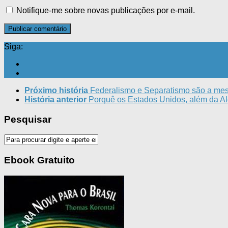
Notifique-me sobre novas publicações por e-mail.
Siga:
Próximo história
Federalismo e Separatismo são a me
História anterior
Porquê os Estados Unidos, além da Al
Pesquisar
Ebook Gratuito