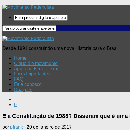
Desde 1991 construindo uma nova História para o Brasil
Home
O que é o movimento
Apoio ao Federalismo
Links Importantes
FAQ
Fale conosco
Doações
0
E a Constituição de 1988? Disseram que é uma 
por
pfrank
·
20 de janeiro de 2017