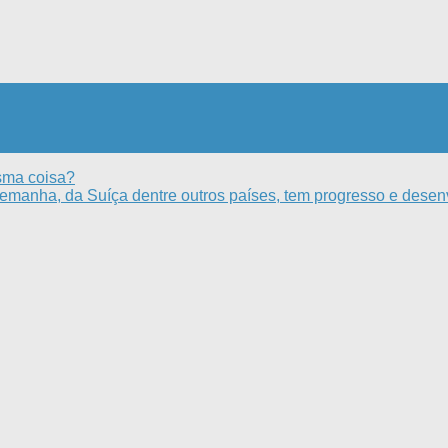
sma coisa?
emanha, da Suíça dentre outros países, tem progresso e dese