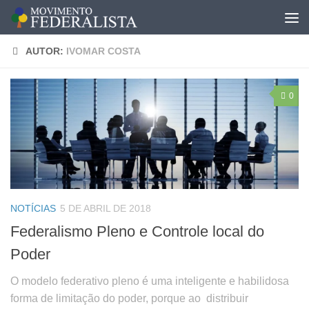
AUTOR:
IVOMAR COSTA
0
NOTÍCIAS
5 DE ABRIL DE 2018
Federalismo Pleno e Controle local do
Poder
O modelo federativo pleno é uma inteligente e habilidosa
forma de limitação do poder, porque ao distribuir