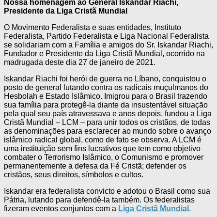
Nossa homenagem ao General Iskandar Riachi,
Presidente da Liga Cristã Mundial
O Movimento Federalista e suas entidades, Instituto
Federalista, Partido Federalista e Liga Nacional Federalista
se solidariam com a Família e amigos do Sr. Iskandar Riachi,
Fundador e Presidente da Liga Cristã Mundial, ocorrido na
madrugada deste dia 27 de janeiro de 2021.
Iskandar Riachi foi herói de guerra no Líbano, conquistou o
posto de general lutando contra os radicais muçulmanos do
Hesbolah e Estado Islâmico. Imigrou para o Brasil trazendo
sua família para protegê-la diante da insustentável situação
pela qual seu país atravessava e anos depois, fundou a Liga
Cristã Mundial – LCM – para unir todos os cristãos, de todas
as denominações para esclarecer ao mundo sobre o avanço
islâmico radical global, como de fato se observa. A LCM é
uma instituição sem fins lucrativos que tem como objetivo
combater o Terrorismo Islâmico, o Comunismo e promover
permanentemente a defesa da Fé Cristã; defender os
cristãos, seus direitos, símbolos e cultos.
Iskandar era federalista convicto e adotou o Brasil como sua
Pátria, lutando para defendê-la também. Os federalistas
fizeram eventos conjuntos com a
Liga Cristã Mundial
.