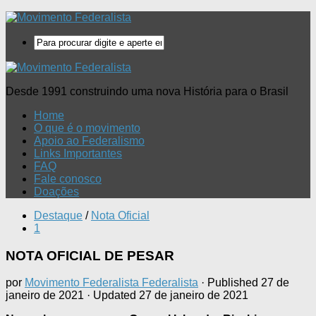
Desde 1991 construindo uma nova História para o Brasil
Home
O que é o movimento
Apoio ao Federalismo
Links Importantes
FAQ
Fale conosco
Doações
Destaque
/
Nota Oficial
1
NOTA OFICIAL DE PESAR
por
Movimento Federalista Federalista
· Published
27 de
janeiro de 2021
· Updated
27 de janeiro de 2021