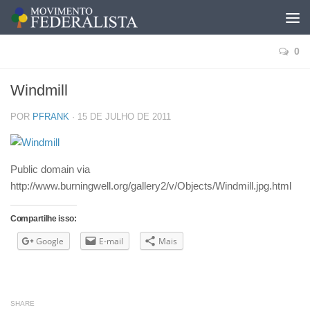
0
Windmill
POR
PFRANK
·
15 DE JULHO DE 2011
Public domain via
http://www.burningwell.org/gallery2/v/Objects/Windmill.jpg.html
Compartilhe isso:
Google
E-mail
Mais
SHARE