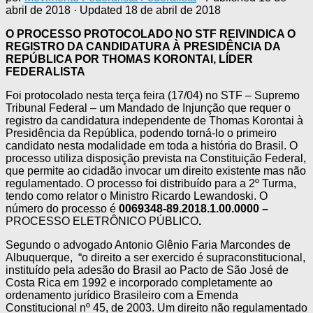
abril de 2018
· Updated
18 de abril de 2018
O PROCESSO PROTOCOLADO NO STF REIVINDICA O
REGISTRO DA CANDIDATURA À PRESIDÊNCIA DA
REPÚBLICA POR THOMAS KORONTAI, LÍDER
FEDERALISTA
Foi protocolado nesta terça feira (17/04) no STF – Supremo
Tribunal Federal – um Mandado de Injunção que requer o
registro da candidatura independente de Thomas Korontai à
Presidência da República, podendo torná-lo o primeiro
candidato nesta modalidade em toda a história do Brasil. O
processo utiliza disposição prevista na Constituição Federal,
que permite ao cidadão invocar um direito existente mas não
regulamentado. O processo foi distribuído para a 2º Turma,
tendo como relator o Ministro Ricardo Lewandoski. O
número do processo é
0069348-89.2018.1.00.0000 –
PROCESSO ELETRÔNICO PÚBLICO
.
Segundo o advogado Antonio Glênio Faria Marcondes de
Albuquerque, “o direito a ser exercido é supraconstitucional,
instituído pela adesão do Brasil ao Pacto de São José de
Costa Rica em 1992 e incorporado completamente ao
ordenamento jurídico Brasileiro com a Emenda
Constitucional nº 45, de 2003. Um direito não regulamentado