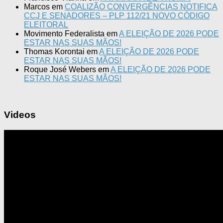
Marcos
em
COALIZÃO CONVERGÊNCIAS NOTIFICA
CCJ E SENADORES – PLP 112/21 NOVO CÓDIGO
ELEITORAL
Movimento Federalista
em
A ELEIÇÃO DE 2026 PODE
ESTAR NAS SUAS MÃOS!
Thomas Korontai
em
A ELEIÇÃO DE 2026 PODE
ESTAR NAS SUAS MÃOS!
Roque José Webers
em
A ELEIÇÃO DE 2026 PODE
ESTAR NAS SUAS MÃOS!
Videos