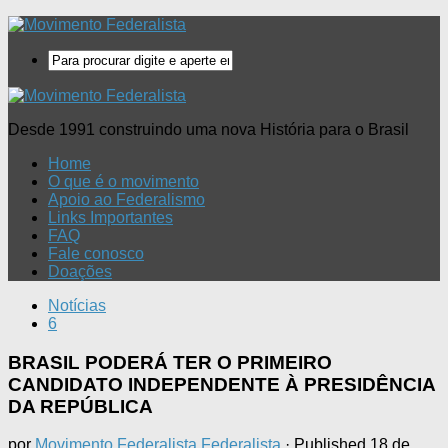
Desde 1991 construindo uma nova História para o Brasil
Home
O que é o movimento
Apoio ao Federalismo
Links Importantes
FAQ
Fale conosco
Doações
Notícias
6
BRASIL PODERÁ TER O PRIMEIRO
CANDIDATO INDEPENDENTE À PRESIDÊNCIA
DA REPÚBLICA
por
Movimento Federalista Federalista
· Published
18 de