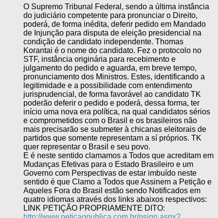
O Supremo Tribunal Federal, sendo a última instância
do judiciário competente para pronunciar o Direito,
poderá, de forma inédita, deferir pedido em Mandado
de Injunção para disputa de eleição presidencial na
condição de candidato independente. Thomas
Korantai é o nome do candidato. Fez o protocolo no
STF, instância originária para recebimento e
julgamento do pedido e aguarda, em breve tempo,
pronunciamento dos Ministros. Estes, identificando a
legitimidade e a possibilidade com entendimento
jurisprudencial, de forma favorável ao candidato TK
poderão deferir o pedido e poderá, dessa forma, ter
início uma nova era política, na qual candidatos sérios
e comprometidos com o Brasil e os brasileiros não
mais precisarão se submeter à chicanas eleitorais de
partidos que somente representam a sí próprios. TK
quer representar o Brasil e seu povo.
E é neste sentido clamamos a Todos que acreditam em
Mudanças Efetivas para o Estado Brasileiro e um
Governo com Perspectivas de estar imbuído neste
sentido é que Clamo a Todos que Assinem a Petição e
Aqueles Fora do Brasil estão sendo Notificados em
quatro idiomas através dos links abaixos respectivos:
LINK PETIÇÃO PROPRIAMENTE DITO:
http://www.peticaopublica.com.br/psign.aspx?