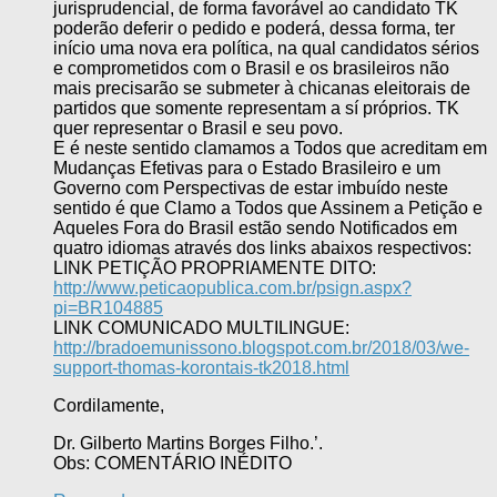
jurisprudencial, de forma favorável ao candidato TK
poderão deferir o pedido e poderá, dessa forma, ter
início uma nova era política, na qual candidatos sérios
e comprometidos com o Brasil e os brasileiros não
mais precisarão se submeter à chicanas eleitorais de
partidos que somente representam a sí próprios. TK
quer representar o Brasil e seu povo.
E é neste sentido clamamos a Todos que acreditam em
Mudanças Efetivas para o Estado Brasileiro e um
Governo com Perspectivas de estar imbuído neste
sentido é que Clamo a Todos que Assinem a Petição e
Aqueles Fora do Brasil estão sendo Notificados em
quatro idiomas através dos links abaixos respectivos:
LINK PETIÇÃO PROPRIAMENTE DITO:
http://www.peticaopublica.com.br/psign.aspx?
pi=BR104885
LINK COMUNICADO MULTILINGUE:
http://bradoemunissono.blogspot.com.br/2018/03/we-
support-thomas-korontais-tk2018.html
Cordilamente,
Dr. Gilberto Martins Borges Filho.’.
Obs: COMENTÁRIO INÉDITO