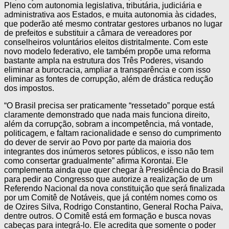
Pleno com autonomia legislativa, tributária, judiciária e
administrativa aos Estados, e muita autonomia às cidades,
que poderão até mesmo contratar gestores urbanos no lugar
de prefeitos e substituir a câmara de vereadores por
conselheiros voluntários eleitos distritalmente. Com este
novo modelo federativo, ele também propõe uma reforma
bastante ampla na estrutura dos Três Poderes, visando
eliminar a burocracia, ampliar a transparência e com isso
eliminar as fontes de corrupção, além de drástica redução
dos impostos.
“O Brasil precisa ser praticamente “ressetado” porque está
claramente demonstrado que nada mais funciona direito,
além da corrupção, sobram a incompetência, má vontade,
politicagem, e faltam racionalidade e senso do cumprimento
do dever de servir ao Povo por parte da maioria dos
integrantes dos inúmeros setores públicos, e isso não tem
como consertar gradualmente” afirma Korontai. Ele
complementa ainda que quer chegar à Presidência do Brasil
para pedir ao Congresso que autorize a realização de um
Referendo Nacional da nova constituição que será finalizada
por um Comitê de Notáveis, que já contém nomes como os
de Ozires Silva, Rodrigo Constantino, General Rocha Paiva,
dentre outros. O Comitê está em formação e busca novas
cabeças para integrá-lo. Ele acredita que somente o poder