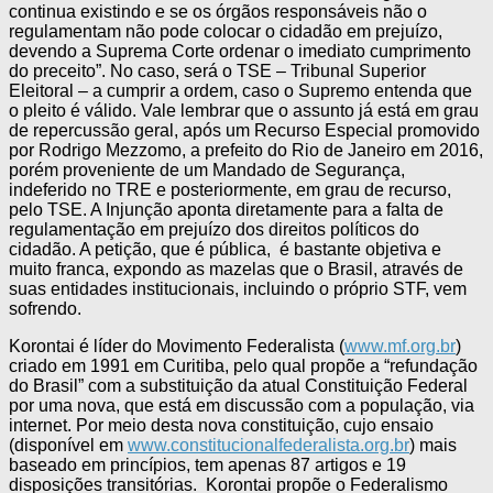
continua existindo e se os órgãos responsáveis não o
regulamentam não pode colocar o cidadão em prejuízo,
devendo a Suprema Corte ordenar o imediato cumprimento
do preceito”. No caso, será o TSE – Tribunal Superior
Eleitoral – a cumprir a ordem, caso o Supremo entenda que
o pleito é válido. Vale lembrar que o assunto já está em grau
de repercussão geral, após um Recurso Especial promovido
por Rodrigo Mezzomo, a prefeito do Rio de Janeiro em 2016,
porém proveniente de um Mandado de Segurança,
indeferido no TRE e posteriormente, em grau de recurso,
pelo TSE. A Injunção aponta diretamente para a falta de
regulamentação em prejuízo dos direitos políticos do
cidadão. A petição, que é pública, é bastante objetiva e
muito franca, expondo as mazelas que o Brasil, através de
suas entidades institucionais, incluindo o próprio STF, vem
sofrendo.
Korontai é líder do Movimento Federalista (
www.mf.org.br
)
criado em 1991 em Curitiba, pelo qual propõe a “refundação
do Brasil” com a substituição da atual Constituição Federal
por uma nova, que está em discussão com a população, via
internet. Por meio desta nova constituição, cujo ensaio
(disponível em
www.constitucionalfederalista.org.br
) mais
baseado em princípios, tem apenas 87 artigos e 19
disposições transitórias. Korontai propõe o Federalismo