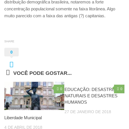
distribuição demográfica brasileira, notaremos a forte
concentração populacional somente na faixa litorânea. Algo
muito parecido com a faixa das antigas (?) capitanias.
SHARE
0
VOCÊ PODE GOSTAR...
0
EDUCAÇÃO: DESASTRES
0
NATURAIS E DESASTRES
HUMANOS
27 DE JANEIRO DE 2018
Liberdade Municipal
4 DE ABRIL DE 2018