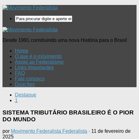
Desde 1991 construindo uma nova História para o Brasil
Home
O que é o movimento
Apoio ao Federalismo
Links Importantes
FAQ
Fale conosco
Doações
Destaque
1
SISTEMA TRIBUTÁRIO BRASILEIRO É O PIOR
DO MUNDO
por
Movimento Federalista Federalista
·
11 de fevereiro de
2025