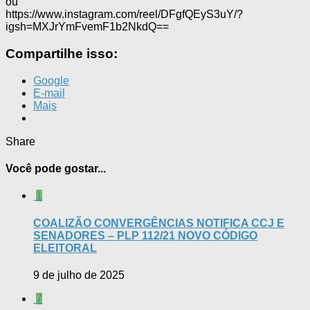
ou
https://www.instagram.com/reel/DFgfQEyS3uY/?
igsh=MXJrYmFvemF1b2NkdQ==
Compartilhe isso:
Google
E-mail
Mais
Share
Você pode gostar...
1
COALIZÃO CONVERGÊNCIAS NOTIFICA CCJ E
SENADORES – PLP 112/21 NOVO CÓDIGO
ELEITORAL
9 de julho de 2025
7