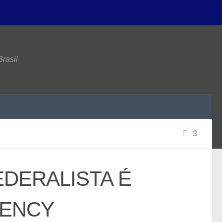
rasil
3
DERALISTA É
RENCY