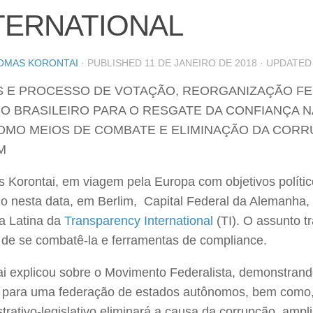
TERNATIONAL
OMAS KORONTAI
· PUBLISHED
11 DE JANEIRO DE 2018
· UPDATE
 E PROCESSO DE VOTAÇÃO, REORGANIZAÇÃO FE
O BRASILEIRO PARA O RESGATE DA CONFIANÇA NA
OMO MEIOS DE COMBATE E ELIMINAÇÃO DA CORR
M
Korontai, em viagem pela Europa com objetivos políticos,
do nesta data, em Berlim, Capital Federal da Alemanha,
a Latina da
Transparency International
(TI). O assunto t
 de se combatê-la e ferramentas de compliance.
ai explicou sobre o Movimento Federalista, demonstran
 para uma federação de estados autônomos, bem como, 
trativo-legislativo eliminará a causa da corrupção, ampl