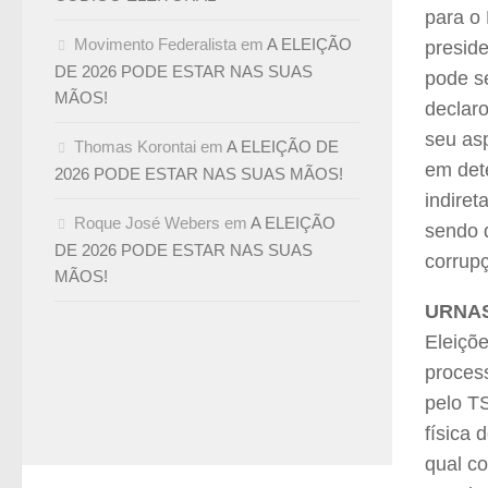
para o 
Movimento Federalista
em
A ELEIÇÃO
presid
DE 2026 PODE ESTAR NAS SUAS
pode se
MÃOS!
declar
seu as
Thomas Korontai
em
A ELEIÇÃO DE
em det
2026 PODE ESTAR NAS SUAS MÃOS!
indire
Roque José Webers
em
A ELEIÇÃO
sendo 
DE 2026 PODE ESTAR NAS SUAS
corrupç
MÃOS!
URNA
Eleiçõ
process
pelo TS
física 
qual c