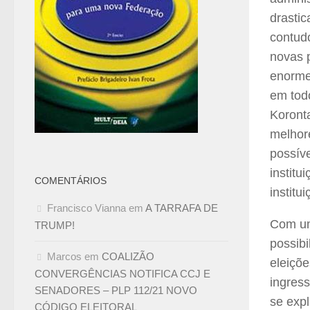
drasti
contud
novas 
enorme
em tod
Koront
melhor
possív
institu
COMENTÁRIOS
institu
Francisco Vianna
em
A TARRAFA DE
Com um
TRUMP!
possibi
Marcos
em
COALIZÃO
eleiçõe
CONVERGÊNCIAS NOTIFICA CCJ E
ingress
SENADORES – PLP 112/21 NOVO
se exp
CÓDIGO ELEITORAL