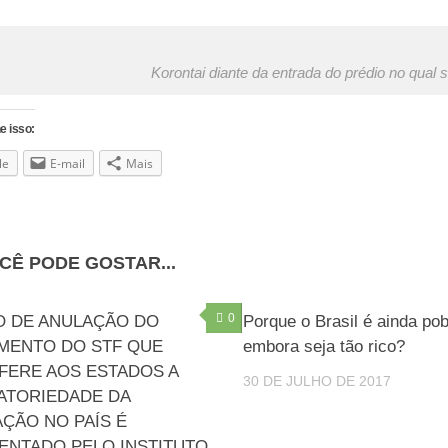
Korontai diante da entrada do prédio no qual s
e isso:
le
E-mail
Mais
CÊ PODE GOSTAR...
0
O DE ANULAÇÃO DO
Porque o Brasil é ainda po
MENTO DO STF QUE
embora seja tão rico?
FERE AOS ESTADOS A
30 DE JULHO DE 2017
ATORIEDADE DA
AÇÃO NO PAÍS É
ENTADO PELO INSTITUTO