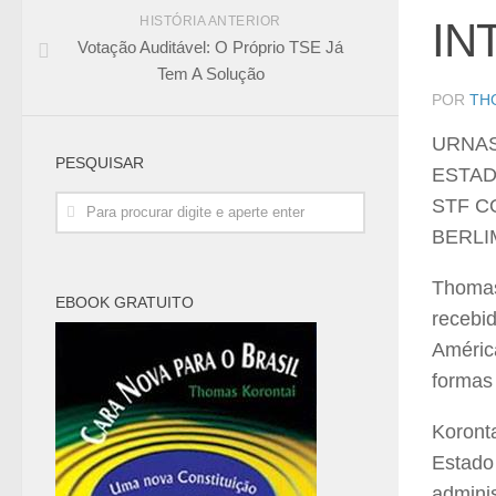
HISTÓRIA ANTERIOR
IN
Votação Auditável: O Próprio TSE Já
Tem A Solução
POR
TH
URNAS
PESQUISAR
ESTAD
STF C
BERLI
Thomas 
EBOOK GRATUITO
recebi
Améric
formas
Koront
Estado
adminis