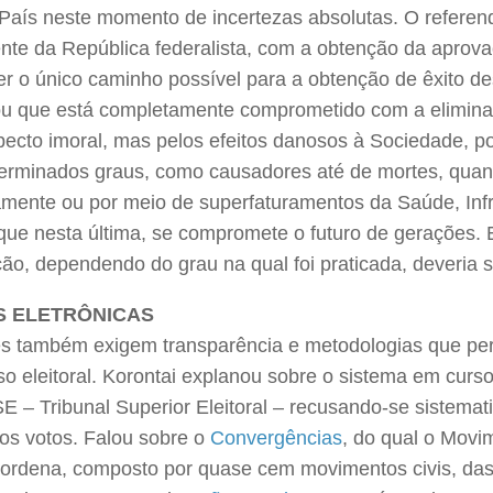
País neste momento de incertezas absolutas. O referend
ente da República federalista, com a obtenção da aprov
r o único caminho possível para a obtenção de êxito des
ou que está completamente comprometido com a elimina
pecto imoral, mas pelos efeitos danosos à Sociedade, 
erminados graus, como causadores até de mortes, quan
tamente ou por meio de superfaturamentos da Saúde, Inf
que nesta última, se compromete o futuro de gerações. E
ão, dependendo do grau na qual foi praticada, deveria 
S ELETRÔNICAS
es também exigem transparência e metodologias que per
o eleitoral. Korontai explanou sobre o sistema em curso
E – Tribunal Superior Eleitoral – recusando-se sistemat
dos votos. Falou sobre o
Convergências
, do qual o Movim
oordena, composto por quase cem movimentos civis, das 