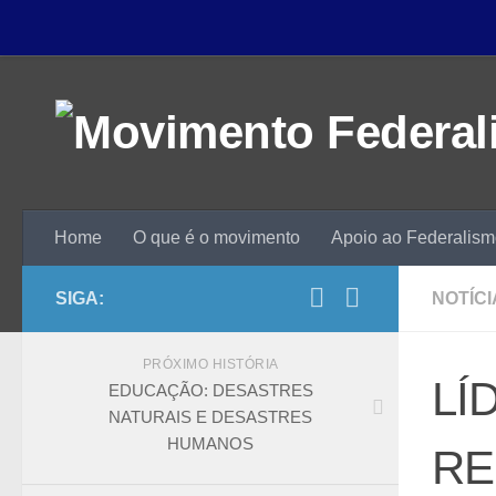
Home
O que é o movimento
Apoio ao Federalis
SIGA:
NOTÍCI
PRÓXIMO HISTÓRIA
LÍ
EDUCAÇÃO: DESASTRES
NATURAIS E DESASTRES
HUMANOS
RE