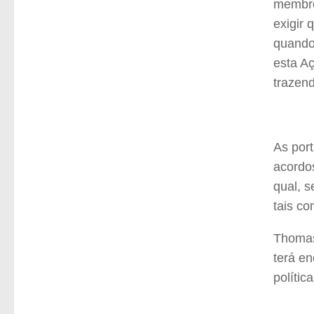
membro
exigir 
quando
esta Aç
trazend
As port
acordos
qual, 
tais co
Thomas
terá en
política