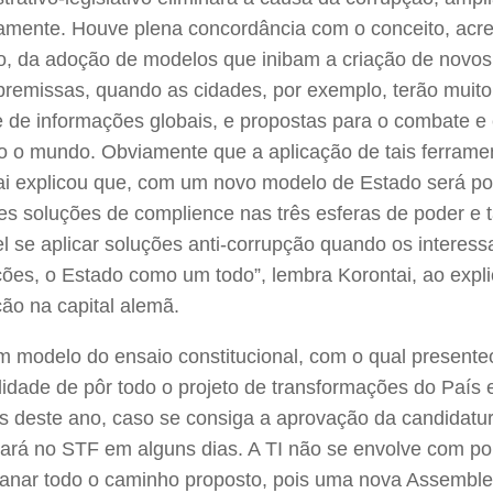
camente. Houve plena concordância com o conceito, acr
o, da adoção de modelos que inibam a criação de novos 
premissas, quando as cidades, por exemplo, terão muito
 de informações globais, e propostas para o combate e 
o o mundo. Obviamente que a aplicação de tais ferramen
ai explicou que, com um novo modelo de Estado será po
es soluções de complience nas três esferas de poder e
el se aplicar soluções anti-corrupção quando os intere
ições, o Estado como um todo”, lembra Korontai, ao expl
ição na capital alemã.
 modelo do ensaio constitucional, com o qual presenteou
lidade de pôr todo o projeto de transformações do País e
s deste ano, caso se consiga a aprovação da candidatur
ará no STF em alguns dias. A TI não se envolve com polí
lanar todo o caminho proposto, pois uma nova Assemblei