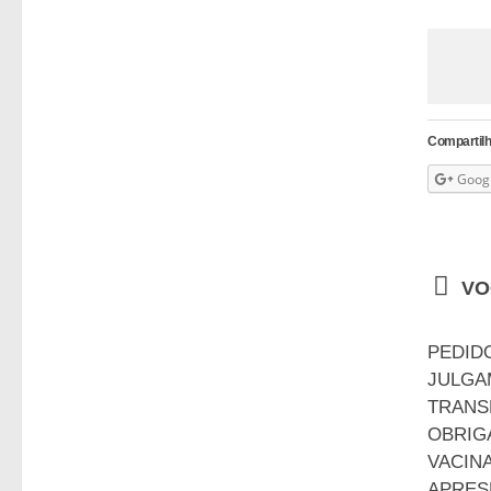
Compartilh
Goog
VO
PEDID
JULGA
TRANS
OBRIG
VACIN
APRES