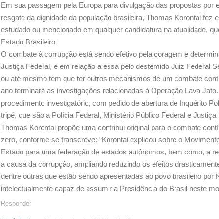
Em sua passagem pela Europa para divulgação das propostas por el
resgate da dignidade da população brasileira, Thomas Korontai fez 
estudado ou mencionado em qualquer candidatura na atualidade, que
Estado Brasileiro.
O combate à corrupção está sendo efetivo pela coragem e determinaç
Justiça Federal, e em relação a essa pelo destemido Juiz Federal 
ou até mesmo tem que ter outros mecanismos de um combate contínu
ano terminará as investigações relacionadas à Operação Lava Jato. O
procedimento investigatório, com pedido de abertura de Inquérito Pol
tripé, que são a Polícia Federal, Ministério Público Federal e Justiça
Thomas Korontai propõe uma contribui original para o combate cont
zero, conforme se transcreve: “Korontai explicou sobre o Moviment
Estado para uma federação de estados autônomos, bem como, a refor
a causa da corrupção, ampliando reduzindo os efeitos drasticamente”
dentre outras que estão sendo apresentadas ao povo brasileiro por K
intelectualmente capaz de assumir a Presidência do Brasil neste m
Responder