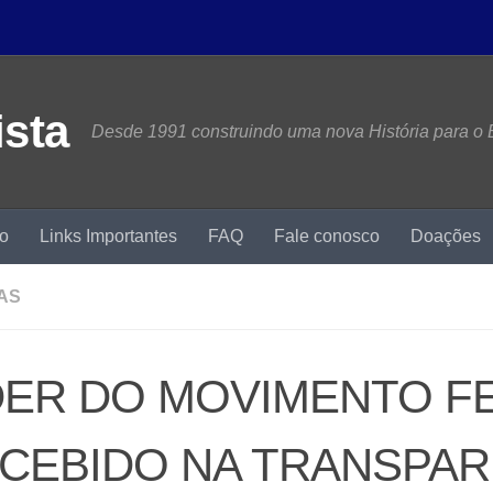
Desde 1991 construindo uma nova História para o B
mo
Links Importantes
FAQ
Fale conosco
Doações
AS
DER DO MOVIMENTO FE
CEBIDO NA TRANSPA