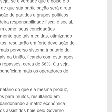
seja, se é verdade que o bolso é o
de que sua participação será direta
ção de partidos e grupos políticos
ra responsabilidade fiscal e social,
bem como, seus concidadãos
amente que tais medidas, otimizando
stos, resultarão em forte devolução de
ais perverso sistema tributário do
nais na União, ficando com esta, após
is repasses, cerca de 56%. Ou seja,
 beneficiam mais os operadores do
netário do que ela mesma produz,
os para muitos, resultando em
 abandonando a matriz econômica
dos assistidos hoje pelo Governo