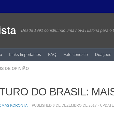
Desde 1991 construindo uma nova História para o B
mo
Links Importantes
FAQ
Fale conosco
Doações
S DE OPINIÃO
TURO DO BRASIL: MAI
OMAS KORONTAI
· PUBLISHED
6 DE DEZEMBRO DE 2017
· UPDAT