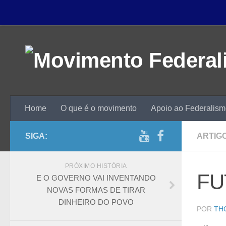
Home
O que é o movimento
Apoio ao Federalis
SIGA:
ARTIGO
PRÓXIMO HISTÓRIA
FU
E O GOVERNO VAI INVENTANDO
NOVAS FORMAS DE TIRAR
DINHEIRO DO POVO
POR
TH