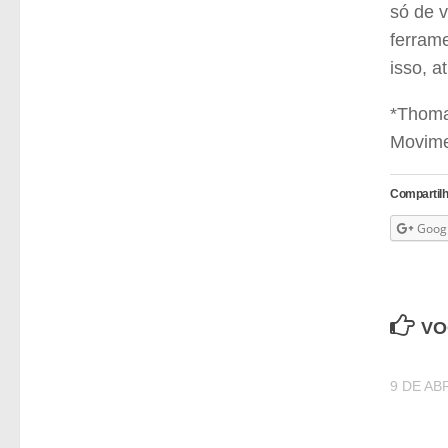
só de 
ferrame
isso, a
*Thomas
Movime
Compartilh
Goog
VO
9 DE AB