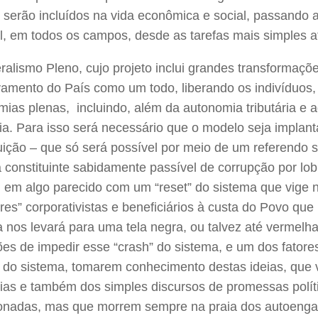
 serão incluídos na vida econômica e social, passando a
l, em todos os campos, desde as tarefas mais simples a
alismo Pleno, cujo projeto inclui grandes transformações 
vamento do País como um todo, liberando os indivíduos,
ias plenas, incluindo, além da autonomia tributária e ad
ria. Para isso será necessário que o modelo seja impla
uição – que só será possível por meio de um referendo 
constituinte sabidamente passível de corrupção por lob
 em algo parecido com um “reset” do sistema que vige n
res” corporativistas e beneficiários à custa do Povo que
 nos levará para uma tela negra, ou talvez até vermelh
es de impedir esse “crash” do sistema, e um dos fatore
s do sistema, tomarem conhecimento destas ideias, que
gias e também dos simples discursos de promessas polí
ionadas, mas que morrem sempre na praia dos autoengan