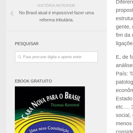
Diferen
HISTÓRIA ANTERIOR
propos
No Brasil atual é impossível fazer uma
estrutu
reforma tributária.
gente,
fim da
ligaçõe
PESQUISAR
E, de f
análise
País: T
EBOOK GRATUITO
patolo
econôm
Estado 
etc…. 
social
menos 
consid