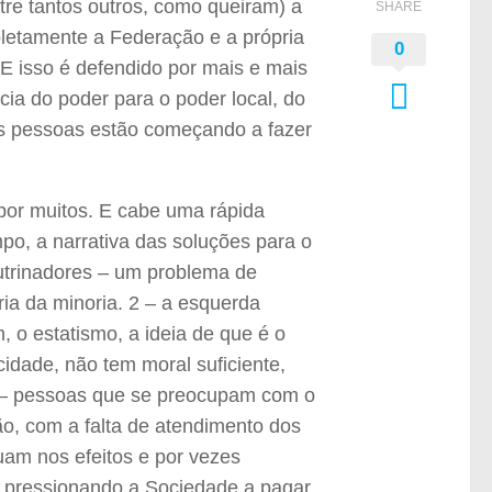
ntre tantos outros, como queiram) a
SHARE
letamente a Federação e a própria
0
. E isso é defendido por mais e mais
a do poder para o poder local, do
As pessoas estão começando a fazer
a por muitos. E cabe uma rápida
po, a narrativa das soluções para o
doutrinadores – um problema de
a da minoria. 2 – a esquerda
 o estatismo, a ideia de que é o
idade, não tem moral suficiente,
 – pessoas que se preocupam com o
o, com a falta de atendimento dos
am nos efeitos e por vezes
 pressionando a Sociedade a pagar