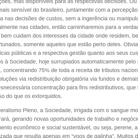
ões, mas disponíveis para as respectivas decisões. Ou 
ais sensível do brasileiro, juntamente com a percepção 
va nas decisões de custos, sem a ingerência ou manipula
lmente nas cidades, então caminharemos para a verdadei
 bem cuidam dos interesses da cidade onde residem, 
rtunados, somente aqueles que estão perto deles. Obvi
ticas públicas e a respectiva gestão quanto aos seus cu
s à Sociedade, hoje surrupiados automaticamente pelo m
, concentrando 75% de toda a receita de tributos nacio
luções via redistribuição obrigatória via fundos e dema
snecessária concentração para fins redistributivos, que
so do que os extorquidos.
eralismo Pleno, a Sociedade, irrigada com o sangue mo
rará, gerando novas oportunidades de trabalho e negóci
mento econômico e social sustentável, ou seja, perene,
izada que resulta apenas em “voos de galinha”. Muitos 