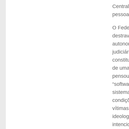
Central
pessoa
O Feder
destra
autonom
judiciá
constit
de uma 
pensou
“softwa
sistema
condiçõ
vítima
ideolo
intenc