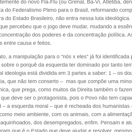
temente do novo Fla-Flu (ou Grenal, Ba-Vi, Atletiba, de
ta do Federalismo Pleno para o Brasil, reformando comp
ra do Estado Brasileiro, não entra nessa luta ideológica
 que percebeu que o jogo deve mudar, mudando a essênci
 concentração dos poderes e da concentração política. 
s entre causa e feitos.
ato, a manipulação para o “nós x eles” já foi identificad
 sobre o porquê da esquerda ter dominado por tanto tem
al ideologia está dividida em 3 partes a saber: 1 – os 
gia, que não tem conserto – mas que compõe uma minori
ica, que prega, como muitos da Direita também o fazem,
que deve ser o protagonista, pois o Povo não tem capac
3 – a esquerda moral – que é recheada dos humanistas
, como meio ambiente, com os animais, com a alimentaçã
aquinhoados, dos desempregados, enfim. Pensam e atu
eram que é o Estado que deve ajudar e resolver, mesmo