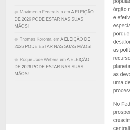
populaç
órgão m
Movimento Federalista
em
A ELEIÇÃO
e efeti
DE 2026 PODE ESTAR NAS SUAS
especia
MÃOS!
porque
Thomas Korontai
em
A ELEIÇÃO DE
desafo
2026 PODE ESTAR NAS SUAS MÃOS!
as polí
recurso
Roque José Webers
em
A ELEIÇÃO
planeta
DE 2026 PODE ESTAR NAS SUAS
MÃOS!
as devo
uma de
proces
No Fed
prospe
cresci
central