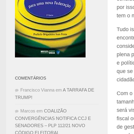
por iss
tem o 
Tudo is
encontr
consid
plena 
e polít
que se 
COMENTÁRIOS
cidadão
Francisco Vianna
em
A TARRAFA DE
Com o 
TRUMP!
tamanh
será vi
Marcos
em
COALIZÃO
fiscal 
CONVERGÊNCIAS NOTIFICA CCJ E
SENADORES – PLP 112/21 NOVO
de gest
CÓDIGO ELEITORAL