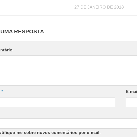
27 DE JANEIRO DE 2018
 UMA RESPOSTA
ntário
e
*
E-ma
otifique-me sobre novos comentários por e-mail.