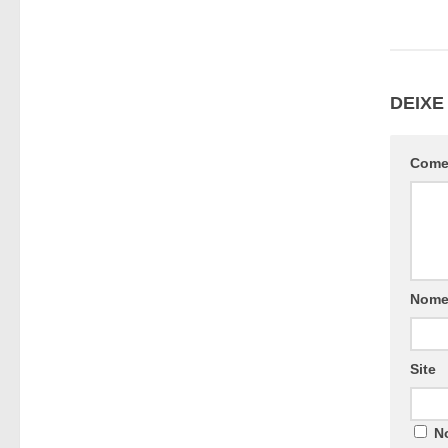
DEIXE
Come
Nom
Site
N