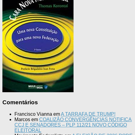
Comentários
Francisco Vianna
em
A TARRAFA DE TRUMP!
Marcos
em
COALIZÃO CONVERGÊNCIAS NOTIFICA
CCJ E SENADORES – PLP 112/21 NOVO CÓDIGO
ELEITORAL