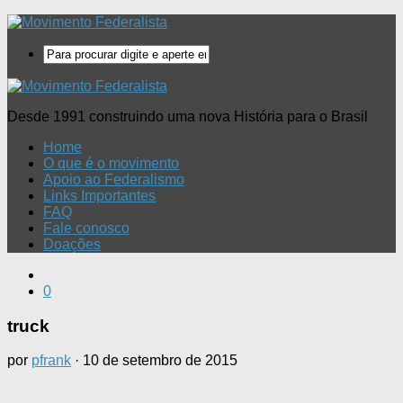
Desde 1991 construindo uma nova História para o Brasil
Home
O que é o movimento
Apoio ao Federalismo
Links Importantes
FAQ
Fale conosco
Doações
0
truck
por
pfrank
·
10 de setembro de 2015