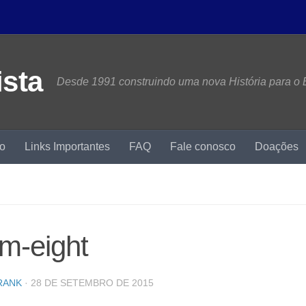
Desde 1991 construindo uma nova História para o B
mo
Links Importantes
FAQ
Fale conosco
Doações
m-eight
RANK
·
28 DE SETEMBRO DE 2015