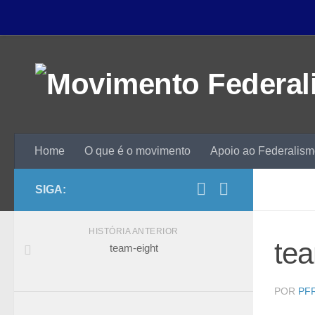
Home
O que é o movimento
Apoio ao Federalis
SIGA:
HISTÓRIA ANTERIOR
tea
team-eight
POR
PF