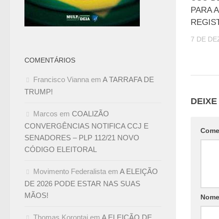
PARA 
REGIS
7 DE DE
COMENTÁRIOS
Francisco Vianna
em
A TARRAFA DE
TRUMP!
DEIXE
Marcos
em
COALIZÃO
CONVERGÊNCIAS NOTIFICA CCJ E
Come
SENADORES – PLP 112/21 NOVO
CÓDIGO ELEITORAL
Movimento Federalista
em
A ELEIÇÃO
DE 2026 PODE ESTAR NAS SUAS
MÃOS!
Nom
Thomas Korontai
em
A ELEIÇÃO DE