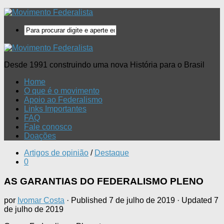
Desde 1991 construindo uma nova História para o Brasil
Home
O que é o movimento
Apoio ao Federalismo
Links Importantes
FAQ
Fale conosco
Doações
Artigos de opinião
/
Destaque
0
AS GARANTIAS DO FEDERALISMO PLENO
por
Ivomar Costa
· Published
7 de julho de 2019
· Updated
7
de julho de 2019