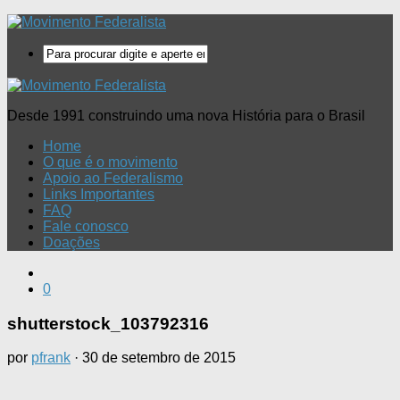
Desde 1991 construindo uma nova História para o Brasil
Home
O que é o movimento
Apoio ao Federalismo
Links Importantes
FAQ
Fale conosco
Doações
0
shutterstock_103792316
por
pfrank
·
30 de setembro de 2015