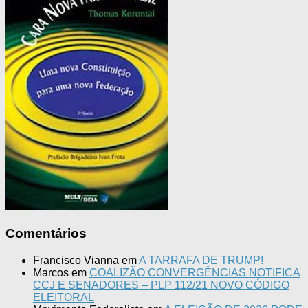
Comentários
Francisco Vianna
em
A TARRAFA DE TRUMP!
Marcos
em
COALIZÃO CONVERGÊNCIAS NOTIFICA
CCJ E SENADORES – PLP 112/21 NOVO CÓDIGO
ELEITORAL