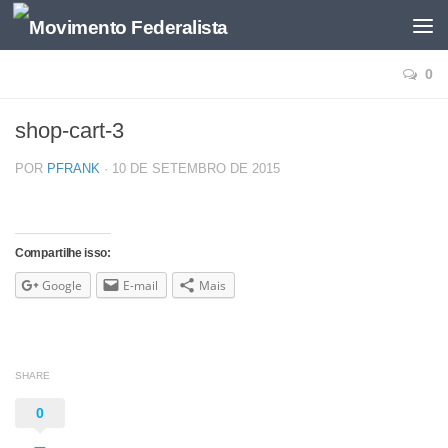
0
shop-cart-3
POR
PFRANK
·
10 DE SETEMBRO DE 2015
Compartilhe isso:
Google
E-mail
Mais
SHARE
0