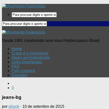
Desde 1991 construindo uma nova História para o Brasil
Home
O que é o movimento
Apoio ao Federalismo
Links Importantes
FAQ
Fale conosco
Doações
0
jeans-bg
por
pfrank
·
10 de setembro de 2015