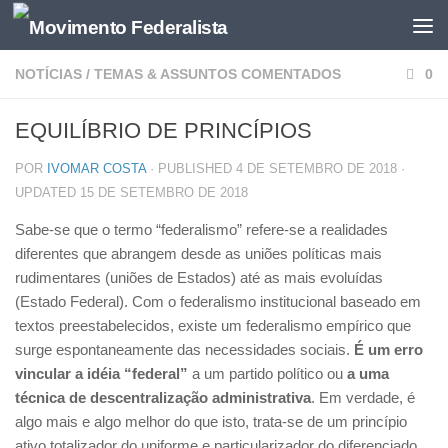
NOTÍCIAS
/
TEMAS & ASSUNTOS COMENTADOS
0
EQUILÍBRIO DE PRINCÍPIOS
POR
IVOMAR COSTA
· PUBLISHED
4 DE SETEMBRO DE 2018
·
UPDATED
15 DE SETEMBRO DE 2018
Sabe-se que o termo “federalismo” refere-se a realidades
diferentes que abrangem desde as uniões políticas mais
rudimentares (uniões de Estados) até as mais evoluídas
(Estado Federal). Com o federalismo institucional baseado em
textos preestabelecidos, existe um federalismo empírico que
surge espontaneamente das necessidades sociais.
É um erro
vincular a idéia “federal”
a um partido político ou
a uma
técnica de descentralização administrativa
. Em verdade, é
algo mais e algo melhor do que isto, trata-se de um princípio
ativo totalizador do uniforme e particularizador do diferenciado