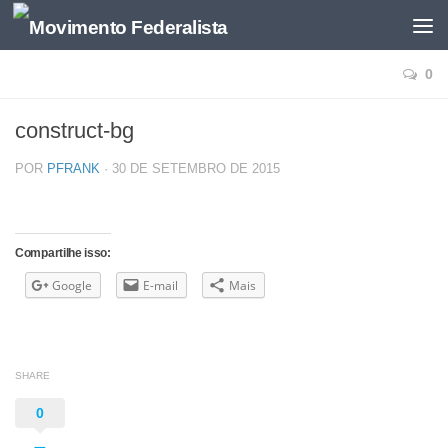
0
construct-bg
POR
PFRANK
·
30 DE SETEMBRO DE 2015
Compartilhe isso:
Google
E-mail
Mais
SHARE
0