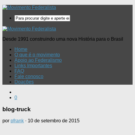
Desde 1991 construindo uma nova História para o Brasil
Home
O que é o movimento
Apoio ao Federalismo
Links Importantes
FAQ
Fale conosco
Doações
0
blog-truck
por
pfrank
·
10 de setembro de 2015