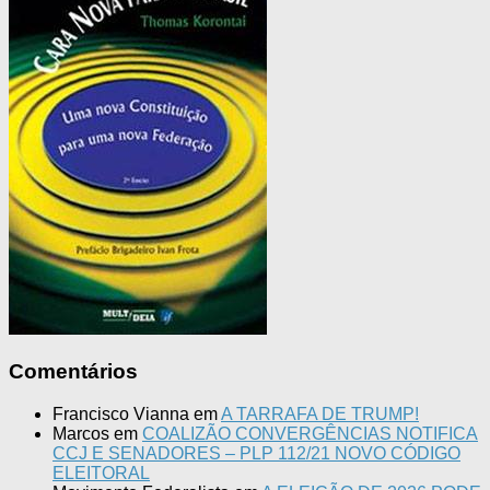
Comentários
Francisco Vianna
em
A TARRAFA DE TRUMP!
Marcos
em
COALIZÃO CONVERGÊNCIAS NOTIFICA
CCJ E SENADORES – PLP 112/21 NOVO CÓDIGO
ELEITORAL