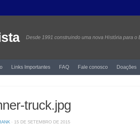
Desde 1991 construindo uma nova História para o B
mo
Links Importantes
FAQ
Fale conosco
Doações
ner-truck.jpg
RANK
·
15 DE SETEMBRO DE 2015