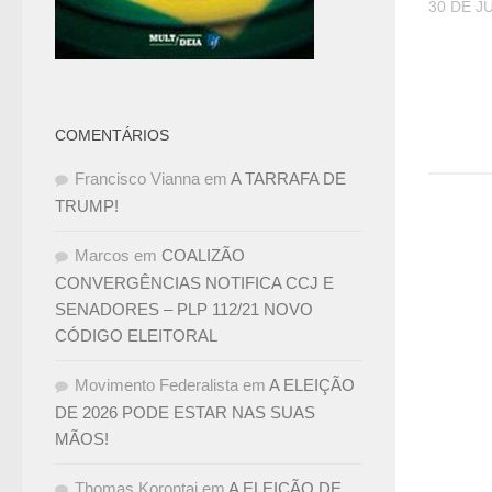
30 DE J
COMENTÁRIOS
Francisco Vianna
em
A TARRAFA DE
TRUMP!
Marcos
em
COALIZÃO
CONVERGÊNCIAS NOTIFICA CCJ E
SENADORES – PLP 112/21 NOVO
CÓDIGO ELEITORAL
Movimento Federalista
em
A ELEIÇÃO
DE 2026 PODE ESTAR NAS SUAS
MÃOS!
Thomas Korontai
em
A ELEIÇÃO DE