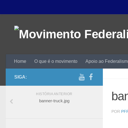
Home
O que é o movimento
Apoio ao Federalis
SIGA:
ban
HISTÓRIA ANTERIOR
banner-truck.jpg
POR
PF