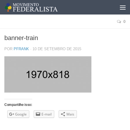
0
banner-train
POR
PFRANK
·
10 DE SETEMBRO DE 2015
Compartilhe isso:
Google
E-mail
Mais