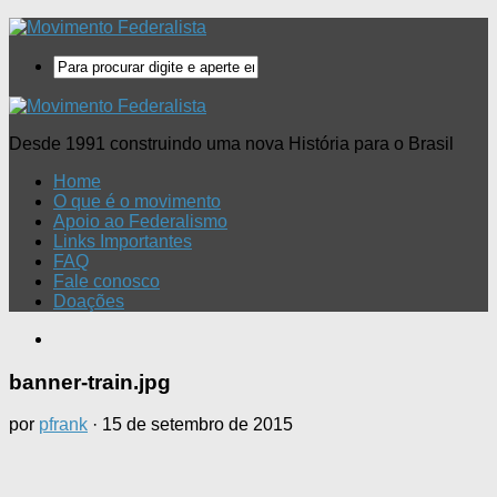
Desde 1991 construindo uma nova História para o Brasil
Home
O que é o movimento
Apoio ao Federalismo
Links Importantes
FAQ
Fale conosco
Doações
banner-train.jpg
por
pfrank
·
15 de setembro de 2015