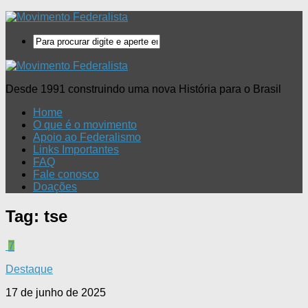
Desde 1991 construindo uma nova História para o Brasil
Home
O que é o movimento
Apoio ao Federalismo
Links Importantes
FAQ
Fale conosco
Doações
Tag:
tse
7
Destaque
17 de junho de 2025