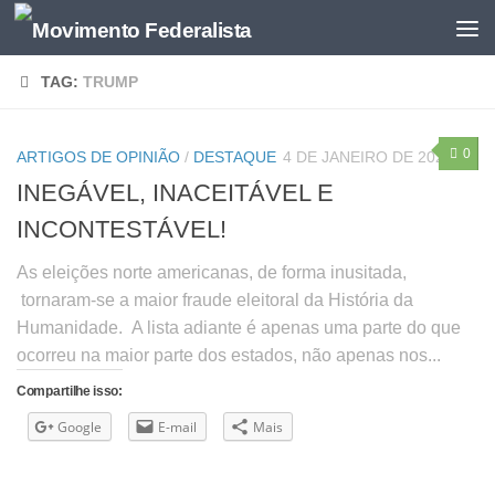
TAG:
TRUMP
0
ARTIGOS DE OPINIÃO
/
DESTAQUE
4 DE JANEIRO DE 2021
INEGÁVEL, INACEITÁVEL E
INCONTESTÁVEL!
As eleições norte americanas, de forma inusitada,
tornaram-se a maior fraude eleitoral da História da
Humanidade. A lista adiante é apenas uma parte do que
ocorreu na maior parte dos estados, não apenas nos...
Compartilhe isso:
Google
E-mail
Mais