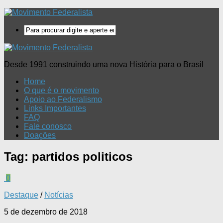
Desde 1991 construindo uma nova História para o Brasil
Home
O que é o movimento
Apoio ao Federalismo
Links Importantes
FAQ
Fale conosco
Doações
Tag:
partidos politicos
0
Destaque
/
Notícias
5 de dezembro de 2018