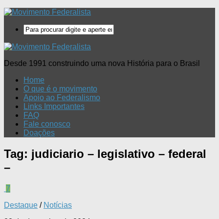
Desde 1991 construindo uma nova História para o Brasil
Home
O que é o movimento
Apoio ao Federalismo
Links Importantes
FAQ
Fale conosco
Doações
Tag:
judiciario – legislativo – federal
–
7
Destaque
/
Notícias