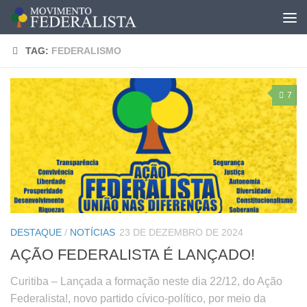
TAG:
FEDERALISMO
7
DESTAQUE
/
NOTÍCIAS
23 DE DEZEMBRO DE 2024
AÇÃO FEDERALISTA É LANÇADO!
Curitiba – Lançada a formação neste dia 22/12, do Ação
Federalista!, novo partido cívico-político, por meio da