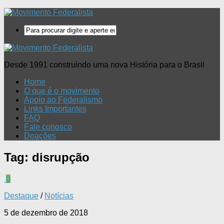
Desde 1991 construindo uma nova História para o Brasil
Home
O que é o movimento
Apoio ao Federalismo
Links Importantes
FAQ
Fale conosco
Doações
Tag:
disrupção
0
Destaque
/
Notícias
5 de dezembro de 2018