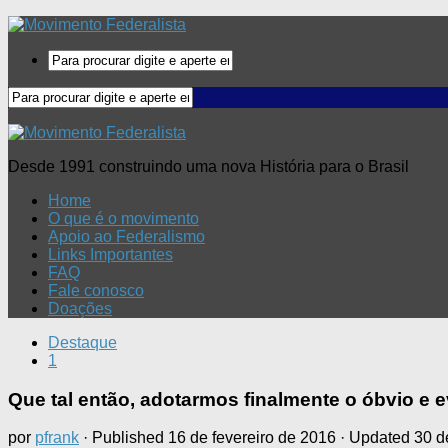
Desde 1991 construindo uma nova História para o Brasil
Home
O que é o movimento
Apoio ao Federalismo
Links Importantes
FAQ
Fale conosco
Doações
Destaque
1
Que tal então, adotarmos finalmente o óbvio e 
por
pfrank
· Published
16 de fevereiro de 2016
· Updated
30 d