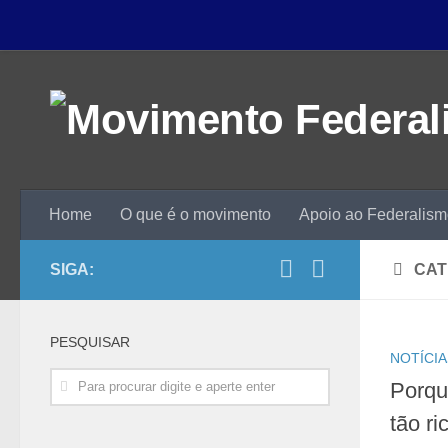
Home
O que é o movimento
Apoio ao Federalis
SIGA:
CAT
PESQUISAR
NOTÍCIA
Porqu
tão ri