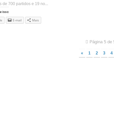
 de 700 partidos e 19 no...
e isso:
le
E-mail
Mais
Página 5 de 
«
1
2
3
4