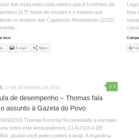
Brasil tem nada mais nada menos que 8,5 milhões de
Logic
erritório (o 5º maior do mundo) e o modelo que
Mas e
desde os tempos das Capitanias Hereditárias (1532)
espaç
amente...
causa
e isso:
Compart
le
E-mail
Mais
G
1
S
23 DE SETEMBRO DE 2016
ula de desempenho – Thomas fala
 o assunto à Gazeta do Povo
20/09/2016 Thomas Korontai foi convidado a escrever
una sobre este tema polêmico, CLÁUSULA DE
A, abaixo você pode conferir o texto. A Argentina