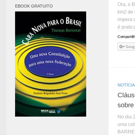
Ora, o 
EBOOK GRATUITO
km2 de t
impera 
é pratic
Compartilh
Goog
NOTÍCIA
Cláus
sobre
No dia 
uma col
BARREIR