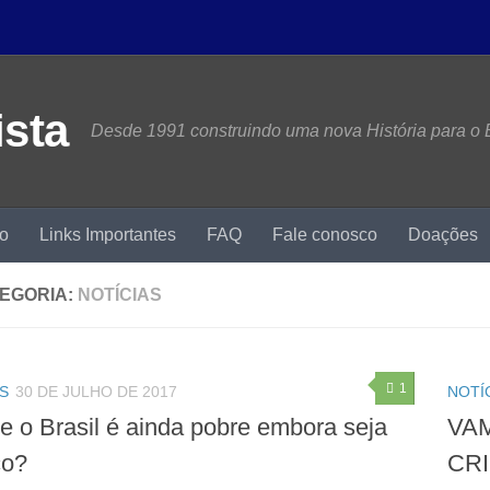
Desde 1991 construindo uma nova História para o B
mo
Links Importantes
FAQ
Fale conosco
Doações
EGORIA:
NOTÍCIAS
1
S
30 DE JULHO DE 2017
NOTÍ
e o Brasil é ainda pobre embora seja
VA
co?
CR