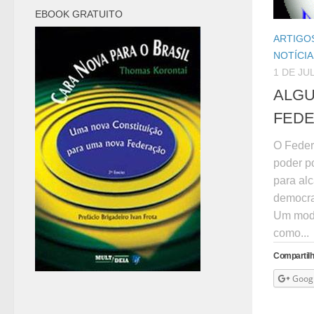
EBOOK GRATUITO
ARTIGOS
NOTÍCIA
1 DE JU
ALGU
FEDE
O Feder
poder po
para al
democra
Um modo
como...
Compartilh
Goog