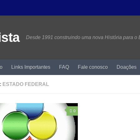
Desde 1991 construindo uma nova História para o B
mo
Links Importantes
FAQ
Fale conosco
Doações
:
ESTADO FEDERAL
0