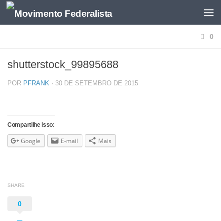
0
shutterstock_99895688
POR
PFRANK
·
30 DE SETEMBRO DE 2015
Compartilhe isso:
Google
E-mail
Mais
SHARE
0