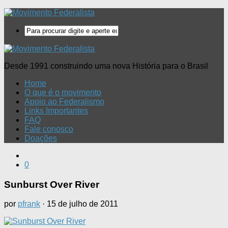
Desde 1991 construindo uma nova História para o Brasil
Home
O que é o movimento
Apoio ao Federalismo
Links Importantes
FAQ
Fale conosco
Doações
0
Sunburst Over River
por
pfrank
·
15 de julho de 2011