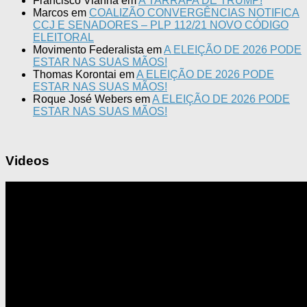
Francisco Vianna
em
A TARRAFA DE TRUMP!
Marcos
em
COALIZÃO CONVERGÊNCIAS NOTIFICA
CCJ E SENADORES – PLP 112/21 NOVO CÓDIGO
ELEITORAL
Movimento Federalista
em
A ELEIÇÃO DE 2026 PODE
ESTAR NAS SUAS MÃOS!
Thomas Korontai
em
A ELEIÇÃO DE 2026 PODE
ESTAR NAS SUAS MÃOS!
Roque José Webers
em
A ELEIÇÃO DE 2026 PODE
ESTAR NAS SUAS MÃOS!
Videos