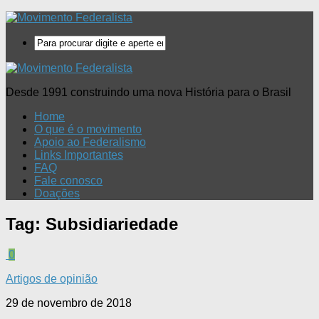
Desde 1991 construindo uma nova História para o Brasil
Home
O que é o movimento
Apoio ao Federalismo
Links Importantes
FAQ
Fale conosco
Doações
Tag:
Subsidiariedade
0
Artigos de opinião
29 de novembro de 2018