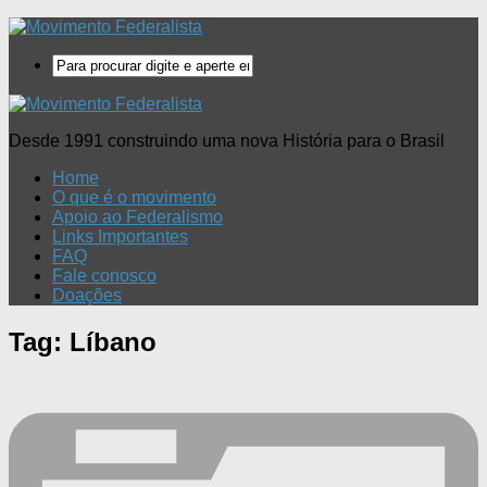
Desde 1991 construindo uma nova História para o Brasil
Home
O que é o movimento
Apoio ao Federalismo
Links Importantes
FAQ
Fale conosco
Doações
Tag:
Líbano