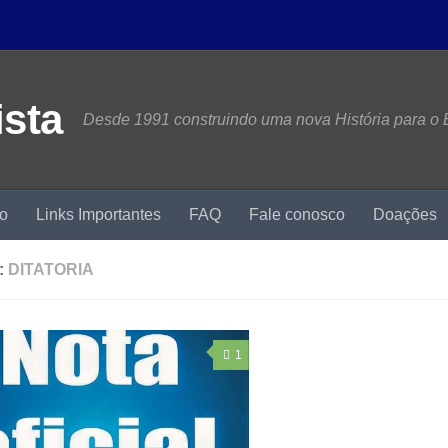
Desde 1991 construindo uma nova História para o B
mo
Links Importantes
FAQ
Fale conosco
Doações
:
DITATORIA
1