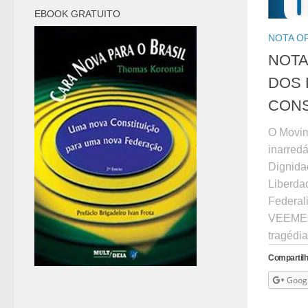
EBOOK GRATUITO
NOTA OF
NOTA
DOS 
CONS
O Movim
inarredá
Dignida
Liberda
Federal
VEEMEN
tragédia
Compartilh
Goog